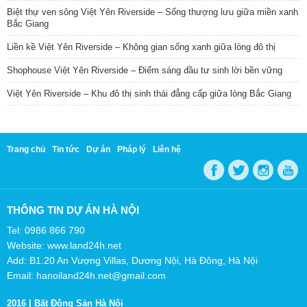
Biệt thự ven sông Việt Yên Riverside – Sống thượng lưu giữa miền xanh
Bắc Giang
Liền kề Việt Yên Riverside – Không gian sống xanh giữa lòng đô thị
Shophouse Việt Yên Riverside – Điểm sáng đầu tư sinh lời bền vững
Việt Yên Riverside – Khu đô thị sinh thái đẳng cấp giữa lòng Bắc Giang
Trang chủ
Tin tức
Dự án
Pháp lý
Liên hệ
THÔNG TIN DỰ ÁN HÀ NỘI
Tel: 0986 866 790
Website: www.land24h.net
Add: B1.20 An Vượng Villas, Dương Nội, Hà Đông, Hà Nội
Email: hanoiland24h.net@gmail.com
2016 |
Bất Động Sản Hà Nội