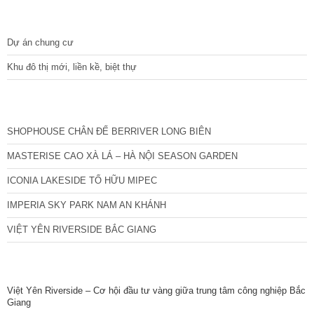
DỰ ÁN
Dự án chung cư
Khu đô thị mới, liền kề, biệt thự
CÁC DỰ ÁN MỚI NHẤT
SHOPHOUSE CHÂN ĐẾ BERRIVER LONG BIÊN
MASTERISE CAO XÀ LÁ – HÀ NỘI SEASON GARDEN
ICONIA LAKESIDE TỐ HỮU MIPEC
IMPERIA SKY PARK NAM AN KHÁNH
VIỆT YÊN RIVERSIDE BẮC GIANG
TIN NỔI BẬT
Việt Yên Riverside – Cơ hội đầu tư vàng giữa trung tâm công nghiệp Bắc
Giang