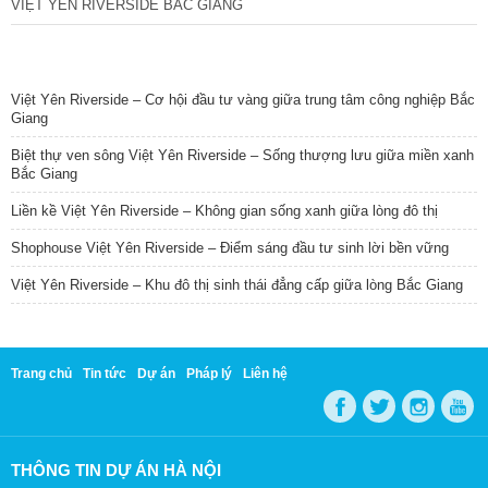
VIỆT YÊN RIVERSIDE BẮC GIANG
TIN NỔI BẬT
Việt Yên Riverside – Cơ hội đầu tư vàng giữa trung tâm công nghiệp Bắc
Giang
Biệt thự ven sông Việt Yên Riverside – Sống thượng lưu giữa miền xanh
Bắc Giang
Liền kề Việt Yên Riverside – Không gian sống xanh giữa lòng đô thị
Shophouse Việt Yên Riverside – Điểm sáng đầu tư sinh lời bền vững
Việt Yên Riverside – Khu đô thị sinh thái đẳng cấp giữa lòng Bắc Giang
Trang chủ
Tin tức
Dự án
Pháp lý
Liên hệ
THÔNG TIN DỰ ÁN HÀ NỘI