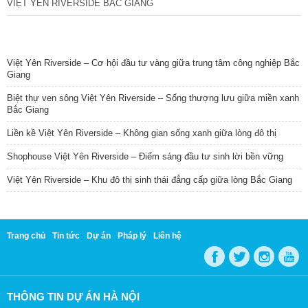
VIỆT YÊN RIVERSIDE BẮC GIANG
TIN NỔI BẬT
Việt Yên Riverside – Cơ hội đầu tư vàng giữa trung tâm công nghiệp Bắc
Giang
Biệt thự ven sông Việt Yên Riverside – Sống thượng lưu giữa miền xanh
Bắc Giang
Liền kề Việt Yên Riverside – Không gian sống xanh giữa lòng đô thị
Shophouse Việt Yên Riverside – Điểm sáng đầu tư sinh lời bền vững
Việt Yên Riverside – Khu đô thị sinh thái đẳng cấp giữa lòng Bắc Giang
Trang chủ
Tin tức
Dự án
Pháp lý
Liên hệ
THÔNG TIN DỰ ÁN HÀ NỘI