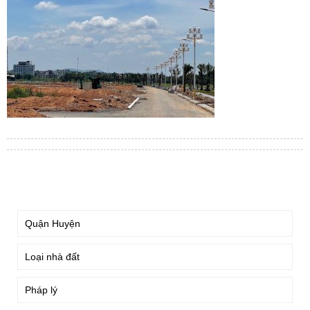
TÌM KIẾM