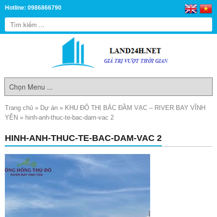
Hotline: 0986866790
Trang chủ
»
Dự án
»
KHU ĐÔ THỊ BẮC ĐẦM VẠC – RIVER BAY VĨNH
YÊN
»
hinh-anh-thuc-te-bac-dam-vac 2
HINH-ANH-THUC-TE-BAC-DAM-VAC 2