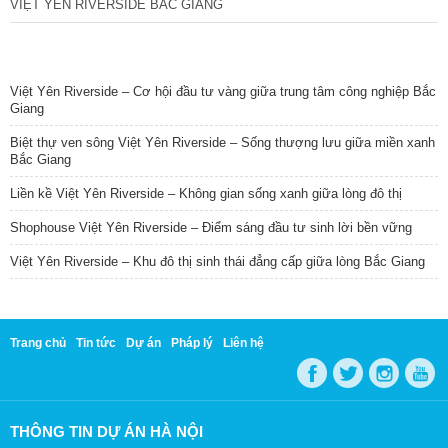
VIỆT YÊN RIVERSIDE BẮC GIANG
TIN NỔI BẬT
Việt Yên Riverside – Cơ hội đầu tư vàng giữa trung tâm công nghiệp Bắc
Giang
Biệt thự ven sông Việt Yên Riverside – Sống thượng lưu giữa miền xanh
Bắc Giang
Liền kề Việt Yên Riverside – Không gian sống xanh giữa lòng đô thị
Shophouse Việt Yên Riverside – Điểm sáng đầu tư sinh lời bền vững
Việt Yên Riverside – Khu đô thị sinh thái đẳng cấp giữa lòng Bắc Giang
Trang chủ
Tin tức
Dự án
Pháp lý
Liên hệ
THÔNG TIN DỰ ÁN HÀ NỘI