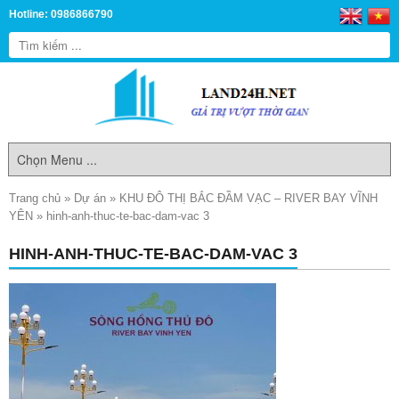
Hotline: 0986866790
Trang chủ
»
Dự án
»
KHU ĐÔ THỊ BẮC ĐẦM VẠC – RIVER BAY VĨNH
YÊN
»
hinh-anh-thuc-te-bac-dam-vac 3
HINH-ANH-THUC-TE-BAC-DAM-VAC 3