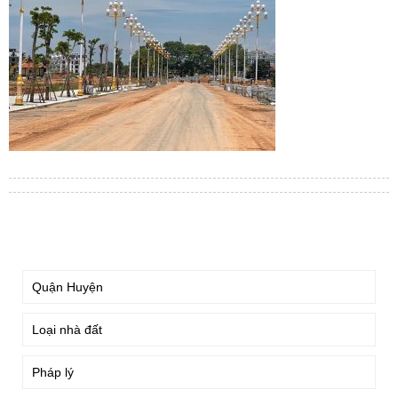
TÌM KIẾM