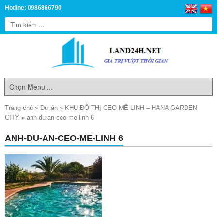
Hotline: 0986866790
Trang chủ
»
Dự án
»
KHU ĐÔ THỊ CEO MÊ LINH – HANA GARDEN
CITY
»
anh-du-an-ceo-me-linh 6
ANH-DU-AN-CEO-ME-LINH 6