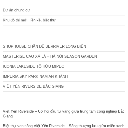
Dự án chung cư
Khu đô thị mới, liền kề, biệt thự
CÁC DỰ ÁN MỚI NHẤT
SHOPHOUSE CHÂN ĐẾ BERRIVER LONG BIÊN
MASTERISE CAO XÀ LÁ – HÀ NỘI SEASON GARDEN
ICONIA LAKESIDE TỐ HỮU MIPEC
IMPERIA SKY PARK NAM AN KHÁNH
VIỆT YÊN RIVERSIDE BẮC GIANG
TIN NỔI BẬT
Việt Yên Riverside – Cơ hội đầu tư vàng giữa trung tâm công nghiệp Bắc
Giang
Biệt thự ven sông Việt Yên Riverside – Sống thượng lưu giữa miền xanh