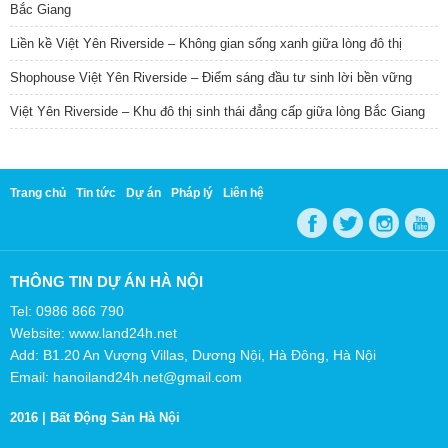
Bắc Giang
Liền kề Việt Yên Riverside – Không gian sống xanh giữa lòng đô thị
Shophouse Việt Yên Riverside – Điểm sáng đầu tư sinh lời bền vững
Việt Yên Riverside – Khu đô thị sinh thái đẳng cấp giữa lòng Bắc Giang
Trang chủ
Tin tức
Dự án
Pháp lý
Liên hệ
THÔNG TIN DỰ ÁN HÀ NỘI
Tel: 0986 866 790
Website: www.land24h.net
Add: B1.20 An Vượng Villas, Dương Nội, Hà Đông, Hà Nội
Email: hanoiland24h.net@gmail.com
2016 |
Bất Động Sản Hà Nội