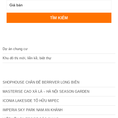
DỰ ÁN
Dự án chung cư
Khu đô thị mới, liền kề, biệt thự
CÁC DỰ ÁN MỚI NHẤT
SHOPHOUSE CHÂN ĐẾ BERRIVER LONG BIÊN
MASTERISE CAO XÀ LÁ – HÀ NỘI SEASON GARDEN
ICONIA LAKESIDE TỐ HỮU MIPEC
IMPERIA SKY PARK NAM AN KHÁNH