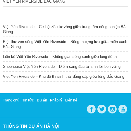
VIỆT YÊN RIVERSIDE BẮC GIANG
TIN NỔI BẬT
Việt Yên Riverside – Cơ hội đầu tư vàng giữa trung tâm công nghiệp Bắc
Giang
Biệt thự ven sông Việt Yên Riverside – Sống thượng lưu giữa miền xanh
Bắc Giang
Liền kề Việt Yên Riverside – Không gian sống xanh giữa lòng đô thị
Shophouse Việt Yên Riverside – Điểm sáng đầu tư sinh lời bền vững
Việt Yên Riverside – Khu đô thị sinh thái đẳng cấp giữa lòng Bắc Giang
Trang chủ
Tin tức
Dự án
Pháp lý
Liên hệ
THÔNG TIN DỰ ÁN HÀ NỘI