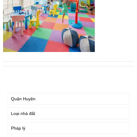
TÌM KIẾM