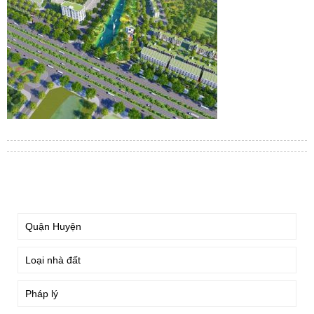
TÌM KIẾM