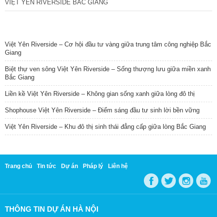
VIỆT YÊN RIVERSIDE BẮC GIANG
TIN NỔI BẬT
Việt Yên Riverside – Cơ hội đầu tư vàng giữa trung tâm công nghiệp Bắc
Giang
Biệt thự ven sông Việt Yên Riverside – Sống thượng lưu giữa miền xanh
Bắc Giang
Liền kề Việt Yên Riverside – Không gian sống xanh giữa lòng đô thị
Shophouse Việt Yên Riverside – Điểm sáng đầu tư sinh lời bền vững
Việt Yên Riverside – Khu đô thị sinh thái đẳng cấp giữa lòng Bắc Giang
Trang chủ
Tin tức
Dự án
Pháp lý
Liên hệ
THÔNG TIN DỰ ÁN HÀ NỘI