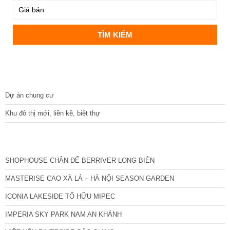
DỰ ÁN
Dự án chung cư
Khu đô thị mới, liền kề, biệt thự
CÁC DỰ ÁN MỚI NHẤT
SHOPHOUSE CHÂN ĐẾ BERRIVER LONG BIÊN
MASTERISE CAO XÀ LÁ – HÀ NỘI SEASON GARDEN
ICONIA LAKESIDE TỐ HỮU MIPEC
IMPERIA SKY PARK NAM AN KHÁNH