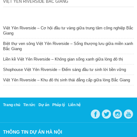
VIỆT YÊN RIVERSIDE BẮC GIANG
TIN NỔI BẬT
Việt Yên Riverside – Cơ hội đầu tư vàng giữa trung tâm công nghiệp Bắc
Giang
Biệt thự ven sông Việt Yên Riverside – Sống thượng lưu giữa miền xanh
Bắc Giang
Liền kề Việt Yên Riverside – Không gian sống xanh giữa lòng đô thị
Shophouse Việt Yên Riverside – Điểm sáng đầu tư sinh lời bền vững
Việt Yên Riverside – Khu đô thị sinh thái đẳng cấp giữa lòng Bắc Giang
Trang chủ
Tin tức
Dự án
Pháp lý
Liên hệ
THÔNG TIN DỰ ÁN HÀ NỘI