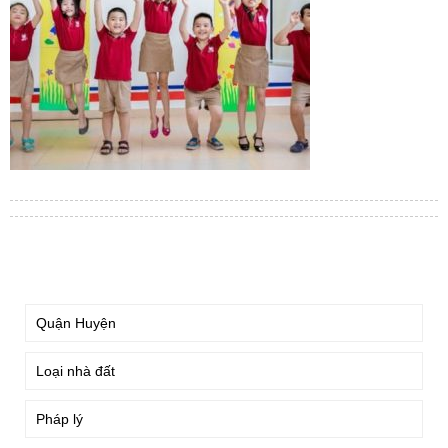
TÌM KIẾM