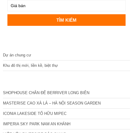
DỰ ÁN
Dự án chung cư
Khu đô thị mới, liền kề, biệt thự
CÁC DỰ ÁN MỚI NHẤT
SHOPHOUSE CHÂN ĐẾ BERRIVER LONG BIÊN
MASTERISE CAO XÀ LÁ – HÀ NỘI SEASON GARDEN
ICONIA LAKESIDE TỐ HỮU MIPEC
IMPERIA SKY PARK NAM AN KHÁNH