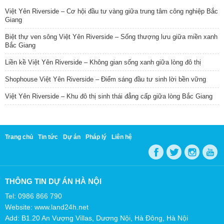
Việt Yên Riverside – Cơ hội đầu tư vàng giữa trung tâm công nghiệp Bắc
Giang
Biệt thự ven sông Việt Yên Riverside – Sống thượng lưu giữa miền xanh
Bắc Giang
Liền kề Việt Yên Riverside – Không gian sống xanh giữa lòng đô thị
Shophouse Việt Yên Riverside – Điểm sáng đầu tư sinh lời bền vững
Việt Yên Riverside – Khu đô thị sinh thái đẳng cấp giữa lòng Bắc Giang
Trang chủ
Tin tức
Dự án
Pháp lý
Liên hệ
THÔNG TIN DỰ ÁN HÀ NỘI
Tel: 0986 866 790
Website: www.land24h.net
Add: B1.20 An Vượng Villas, Dương Nội, Hà Đông, Hà Nội