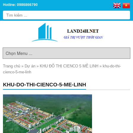
Hotline: 0986866790
Trang chủ
»
Dự án
»
KHU ĐÔ THỊ CIENCO 5 MÊ LINH
»
khu-do-thi-
cienco-5-me-linh
KHU-DO-THI-CIENCO-5-ME-LINH