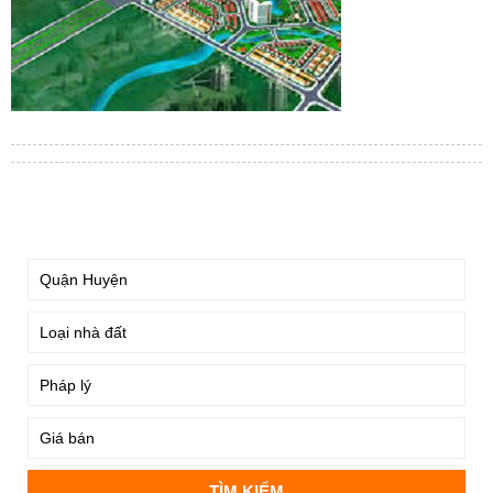
TÌM KIẾM