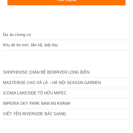
DỰ ÁN
Dự án chung cư
Khu đô thị mới, liền kề, biệt thự
CÁC DỰ ÁN MỚI NHẤT
SHOPHOUSE CHÂN ĐẾ BERRIVER LONG BIÊN
MASTERISE CAO XÀ LÁ – HÀ NỘI SEASON GARDEN
ICONIA LAKESIDE TỐ HỮU MIPEC
IMPERIA SKY PARK NAM AN KHÁNH
VIỆT YÊN RIVERSIDE BẮC GIANG
TIN NỔI BẬT