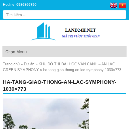
Hotline: 0986866790
Trang chủ
»
Dự án
»
KHU ĐÔ THỊ ĐẠI HỌC VÂN CANH – AN LẠC
GREEN SYMPHONY
»
ha-tang-giao-thong-an-lac-symphony-1030×773
HA-TANG-GIAO-THONG-AN-LAC-SYMPHONY-
1030×773