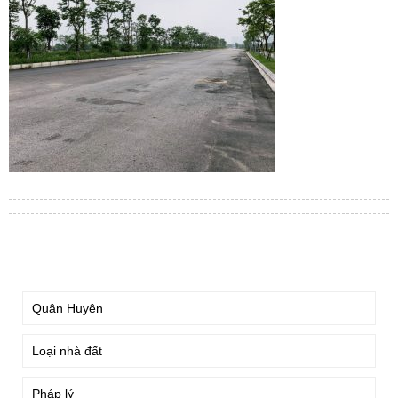
TÌM KIẾM