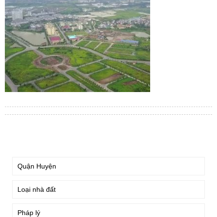
TÌM KIẾM