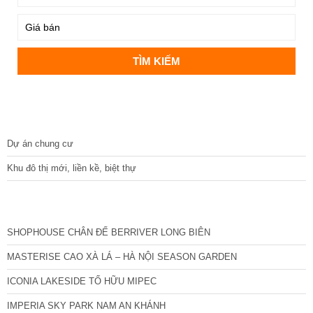
DỰ ÁN
Dự án chung cư
Khu đô thị mới, liền kề, biệt thự
CÁC DỰ ÁN MỚI NHẤT
SHOPHOUSE CHÂN ĐẾ BERRIVER LONG BIÊN
MASTERISE CAO XÀ LÁ – HÀ NỘI SEASON GARDEN
ICONIA LAKESIDE TỐ HỮU MIPEC
IMPERIA SKY PARK NAM AN KHÁNH