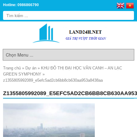
Hotline: 0986866790
Trang chủ
»
Dự án
»
KHU ĐÔ THỊ ĐẠI HỌC VÂN CANH – AN LẠC
GREEN SYMPHONY
»
z1355805992089_e5efc5ad2cb6bb8cb630aa953a8438aa
Z1355805992089_E5EFC5AD2CB6BB8CB630AA95