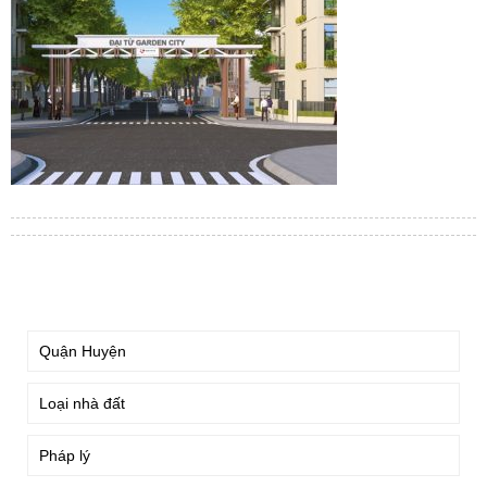
TÌM KIẾM