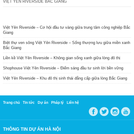
VIỆT YÊN RIVERSIDE BẮC GIANG
TIN NỔI BẬT
Việt Yên Riverside – Cơ hội đầu tư vàng giữa trung tâm công nghiệp Bắc
Giang
Biệt thự ven sông Việt Yên Riverside – Sống thượng lưu giữa miền xanh
Bắc Giang
Liền kề Việt Yên Riverside – Không gian sống xanh giữa lòng đô thị
Shophouse Việt Yên Riverside – Điểm sáng đầu tư sinh lời bền vững
Việt Yên Riverside – Khu đô thị sinh thái đẳng cấp giữa lòng Bắc Giang
Trang chủ
Tin tức
Dự án
Pháp lý
Liên hệ
THÔNG TIN DỰ ÁN HÀ NỘI