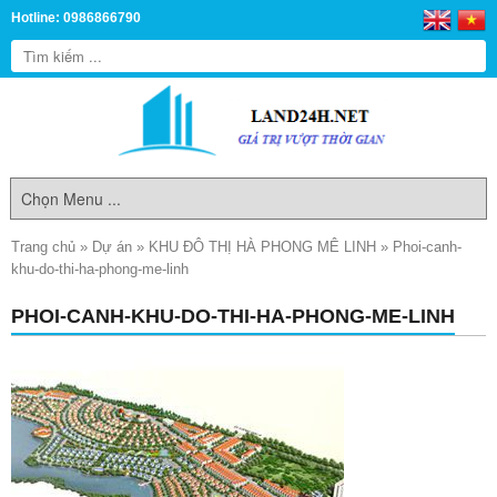
Hotline: 0986866790
Trang chủ
»
Dự án
»
KHU ĐÔ THỊ HÀ PHONG MÊ LINH
»
Phoi-canh-
khu-do-thi-ha-phong-me-linh
PHOI-CANH-KHU-DO-THI-HA-PHONG-ME-LINH