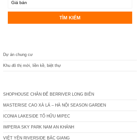
DỰ ÁN
Dự án chung cư
Khu đô thị mới, liền kề, biệt thự
CÁC DỰ ÁN MỚI NHẤT
SHOPHOUSE CHÂN ĐẾ BERRIVER LONG BIÊN
MASTERISE CAO XÀ LÁ – HÀ NỘI SEASON GARDEN
ICONIA LAKESIDE TỐ HỮU MIPEC
IMPERIA SKY PARK NAM AN KHÁNH
VIỆT YÊN RIVERSIDE BẮC GIANG