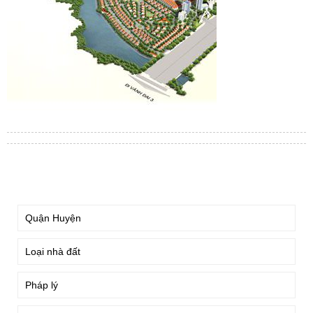
TÌM KIẾM