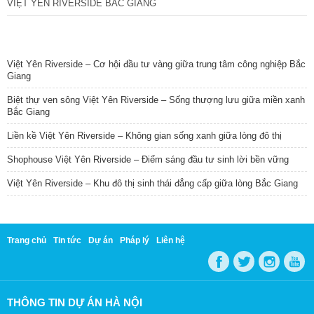
VIỆT YÊN RIVERSIDE BẮC GIANG
TIN NỔI BẬT
Việt Yên Riverside – Cơ hội đầu tư vàng giữa trung tâm công nghiệp Bắc
Giang
Biệt thự ven sông Việt Yên Riverside – Sống thượng lưu giữa miền xanh
Bắc Giang
Liền kề Việt Yên Riverside – Không gian sống xanh giữa lòng đô thị
Shophouse Việt Yên Riverside – Điểm sáng đầu tư sinh lời bền vững
Việt Yên Riverside – Khu đô thị sinh thái đẳng cấp giữa lòng Bắc Giang
Trang chủ
Tin tức
Dự án
Pháp lý
Liên hệ
THÔNG TIN DỰ ÁN HÀ NỘI