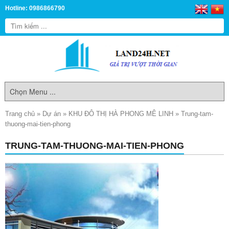
Hotline: 0986866790
Trang chủ
»
Dự án
»
KHU ĐÔ THỊ HÀ PHONG MÊ LINH
»
Trung-tam-
thuong-mai-tien-phong
TRUNG-TAM-THUONG-MAI-TIEN-PHONG