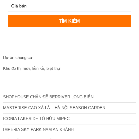
DỰ ÁN
Dự án chung cư
Khu đô thị mới, liền kề, biệt thự
CÁC DỰ ÁN MỚI NHẤT
SHOPHOUSE CHÂN ĐẾ BERRIVER LONG BIÊN
MASTERISE CAO XÀ LÁ – HÀ NỘI SEASON GARDEN
ICONIA LAKESIDE TỐ HỮU MIPEC
IMPERIA SKY PARK NAM AN KHÁNH