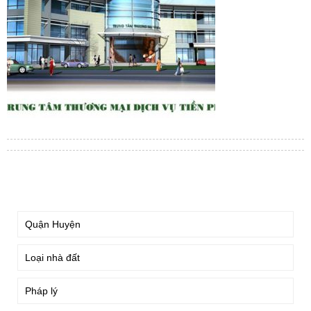
TÌM KIẾM