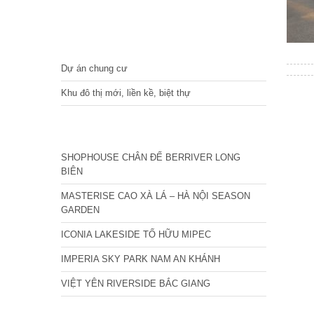
DỰ ÁN
Dự án chung cư
Khu đô thị mới, liền kề, biệt thự
CÁC DỰ ÁN MỚI NHẤT
SHOPHOUSE CHÂN ĐẾ BERRIVER LONG
BIÊN
MASTERISE CAO XÀ LÁ – HÀ NỘI SEASON
GARDEN
ICONIA LAKESIDE TỐ HỮU MIPEC
IMPERIA SKY PARK NAM AN KHÁNH
VIỆT YÊN RIVERSIDE BẮC GIANG