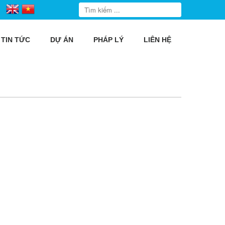
TIN TỨC
DỰ ÁN
PHÁP LÝ
LIÊN HỆ