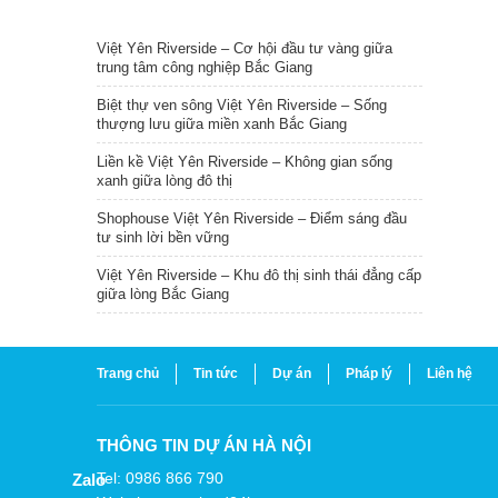
TIN NỔI BẬT
Việt Yên Riverside – Cơ hội đầu tư vàng giữa
trung tâm công nghiệp Bắc Giang
Biệt thự ven sông Việt Yên Riverside – Sống
thượng lưu giữa miền xanh Bắc Giang
Liền kề Việt Yên Riverside – Không gian sống
xanh giữa lòng đô thị
Shophouse Việt Yên Riverside – Điểm sáng đầu
tư sinh lời bền vững
Việt Yên Riverside – Khu đô thị sinh thái đẳng cấp
giữa lòng Bắc Giang
Trang chủ
Tin tức
Dự án
Pháp lý
Liên hệ
THÔNG TIN DỰ ÁN HÀ NỘI
Tel: 0986 866 790
Zalo