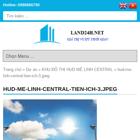
Hotline: 0986866790
Trang chủ
»
Dự án
»
KHU ĐÔ THỊ HUD MÊ LINH CENTRAL
»
hud-me-
linh-central-tien-ich-3.jpeg
HUD-ME-LINH-CENTRAL-TIEN-ICH-3.JPEG