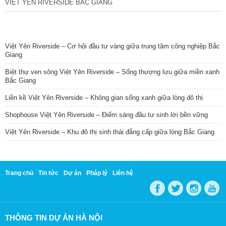
VIỆT YÊN RIVERSIDE BẮC GIANG
TIN NỔI BẬT
Việt Yên Riverside – Cơ hội đầu tư vàng giữa trung tâm công nghiệp Bắc
Giang
Biệt thự ven sông Việt Yên Riverside – Sống thượng lưu giữa miền xanh
Bắc Giang
Liền kề Việt Yên Riverside – Không gian sống xanh giữa lòng đô thị
Shophouse Việt Yên Riverside – Điểm sáng đầu tư sinh lời bền vững
Việt Yên Riverside – Khu đô thị sinh thái đẳng cấp giữa lòng Bắc Giang
Trang chủ
Tin tức
Dự án
Pháp lý
Liên hệ
THÔNG TIN DỰ ÁN HÀ NỘI