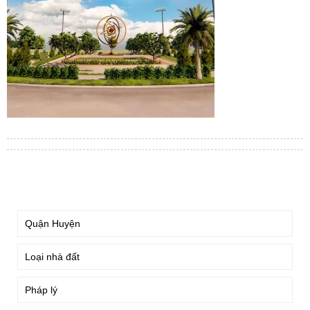
TÌM KIẾM