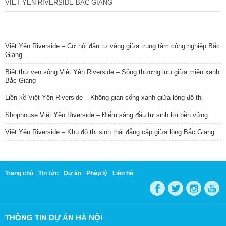
VIỆT YÊN RIVERSIDE BẮC GIANG
TIN NỔI BẬT
Việt Yên Riverside – Cơ hội đầu tư vàng giữa trung tâm công nghiệp Bắc
Giang
Biệt thự ven sông Việt Yên Riverside – Sống thượng lưu giữa miền xanh
Bắc Giang
Liền kề Việt Yên Riverside – Không gian sống xanh giữa lòng đô thị
Shophouse Việt Yên Riverside – Điểm sáng đầu tư sinh lời bền vững
Việt Yên Riverside – Khu đô thị sinh thái đẳng cấp giữa lòng Bắc Giang
Trang chủ
Tin tức
Dự án
Pháp lý
Liên hệ
THÔNG TIN DỰ ÁN HÀ NỘI