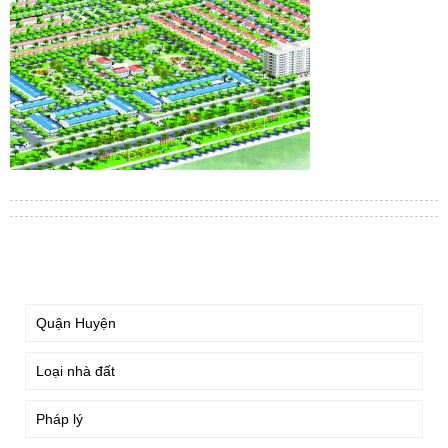
TÌM KIẾM