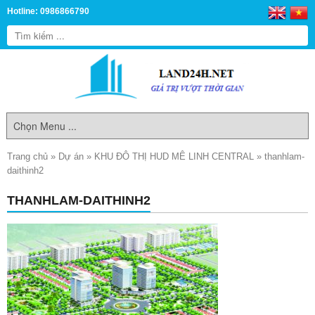
Hotline: 0986866790
Trang chủ
»
Dự án
»
KHU ĐÔ THỊ HUD MÊ LINH CENTRAL
»
thanhlam-
daithinh2
THANHLAM-DAITHINH2