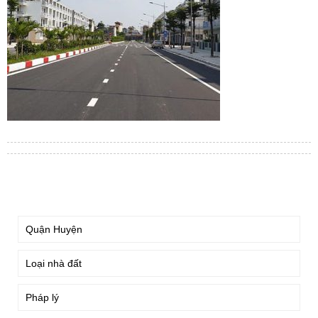
TÌM KIẾM