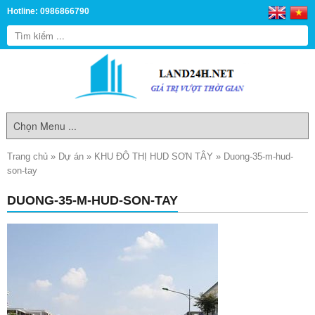
Hotline: 0986866790
Trang chủ
»
Dự án
»
KHU ĐÔ THỊ HUD SƠN TÂY
»
Duong-35-m-hud-
son-tay
DUONG-35-M-HUD-SON-TAY