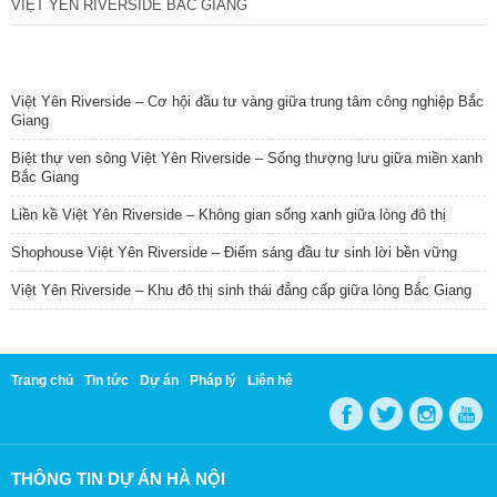
VIỆT YÊN RIVERSIDE BẮC GIANG
TIN NỔI BẬT
Việt Yên Riverside – Cơ hội đầu tư vàng giữa trung tâm công nghiệp Bắc
Giang
Biệt thự ven sông Việt Yên Riverside – Sống thượng lưu giữa miền xanh
Bắc Giang
Liền kề Việt Yên Riverside – Không gian sống xanh giữa lòng đô thị
Shophouse Việt Yên Riverside – Điểm sáng đầu tư sinh lời bền vững
Việt Yên Riverside – Khu đô thị sinh thái đẳng cấp giữa lòng Bắc Giang
Trang chủ
Tin tức
Dự án
Pháp lý
Liên hệ
THÔNG TIN DỰ ÁN HÀ NỘI