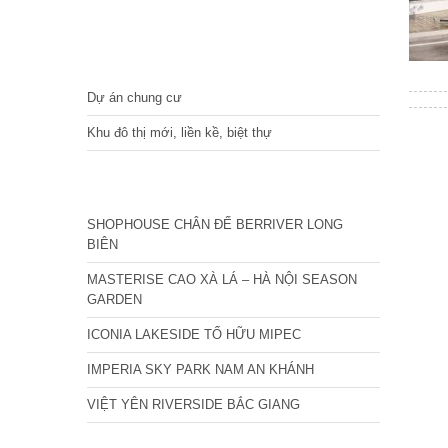
DỰ ÁN
Dự án chung cư
Khu đô thị mới, liền kề, biệt thự
CÁC DỰ ÁN MỚI NHẤT
SHOPHOUSE CHÂN ĐẾ BERRIVER LONG
BIÊN
MASTERISE CAO XÀ LÁ – HÀ NỘI SEASON
GARDEN
ICONIA LAKESIDE TỐ HỮU MIPEC
IMPERIA SKY PARK NAM AN KHÁNH
VIỆT YÊN RIVERSIDE BẮC GIANG