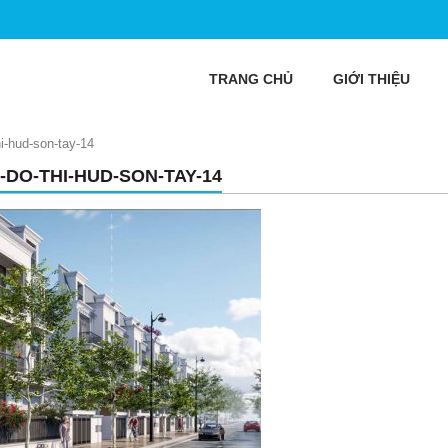
TRANG CHỦ
GIỚI THIỆU
i-hud-son-tay-14
-DO-THI-HUD-SON-TAY-14