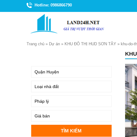
Hotline: 0986866790
Trang chủ
»
Dự án
»
KHU ĐÔ THỊ HUD SƠN TÂY
»
khu-do-th
KHU
TÌM KIẾM