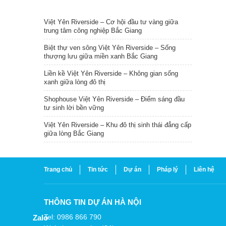
TIN NỔI BẬT
Việt Yên Riverside – Cơ hội đầu tư vàng giữa
trung tâm công nghiệp Bắc Giang
Biệt thự ven sông Việt Yên Riverside – Sống
thượng lưu giữa miền xanh Bắc Giang
Liền kề Việt Yên Riverside – Không gian sống
xanh giữa lòng đô thị
Shophouse Việt Yên Riverside – Điểm sáng đầu
tư sinh lời bền vững
Việt Yên Riverside – Khu đô thị sinh thái đẳng cấp
giữa lòng Bắc Giang
Trang chủ
Tin tức
Dự án
Pháp lý
Liên hệ
THÔNG TIN DỰ ÁN HÀ NỘI
Tel: 0986 866 790
Zalo