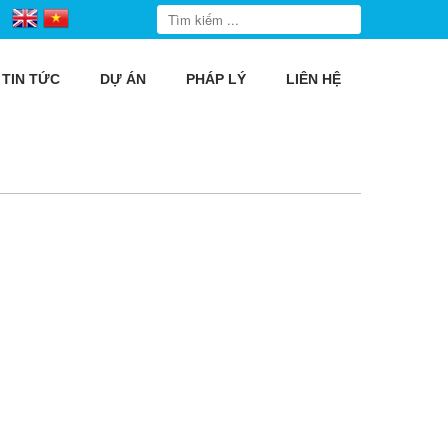
TIN TỨC
DỰ ÁN
PHÁP LÝ
LIÊN HỆ