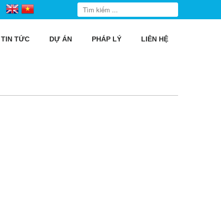
TIN TỨC
DỰ ÁN
PHÁP LÝ
LIÊN HỆ