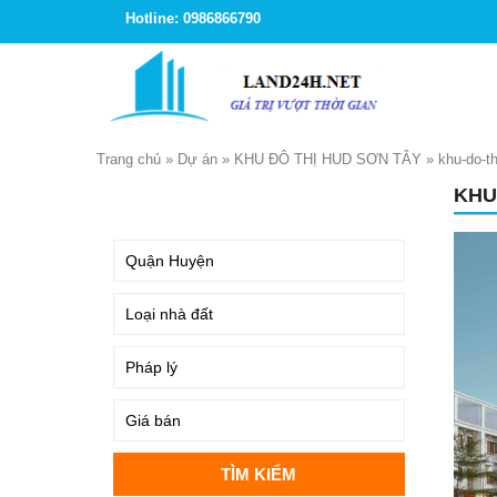
Hotline: 0986866790
Trang chủ
»
Dự án
»
KHU ĐÔ THỊ HUD SƠN TÂY
»
khu-do-th
KHU
TÌM KIẾM