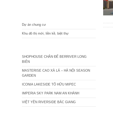
DỰ ÁN
Dự án chung cư
Khu đô thị mới, liền kề, biệt thự
CÁC DỰ ÁN MỚI NHẤT
SHOPHOUSE CHÂN ĐẾ BERRIVER LONG
BIÊN
MASTERISE CAO XÀ LÁ – HÀ NỘI SEASON
GARDEN
ICONIA LAKESIDE TỐ HỮU MIPEC
IMPERIA SKY PARK NAM AN KHÁNH
VIỆT YÊN RIVERSIDE BẮC GIANG