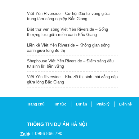
TIN NỔI BẬT
Việt Yên Riverside – Cơ hội đầu tư vàng giữa
trung tâm công nghiệp Bắc Giang
Biệt thự ven sông Việt Yên Riverside – Sống
thượng lưu giữa miền xanh Bắc Giang
Liền kề Việt Yên Riverside – Không gian sống
xanh giữa lòng đô thị
Shophouse Việt Yên Riverside – Điểm sáng đầu
tư sinh lời bền vững
Việt Yên Riverside – Khu đô thị sinh thái đẳng cấp
giữa lòng Bắc Giang
Trang chủ
Tin tức
Dự án
Pháp lý
Liên hệ
THÔNG TIN DỰ ÁN HÀ NỘI
Tel: 0986 866 790
Zalo