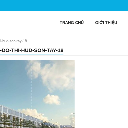
TRANG CHỦ
GIỚI THIỆU
i-hud-son-tay-18
-DO-THI-HUD-SON-TAY-18