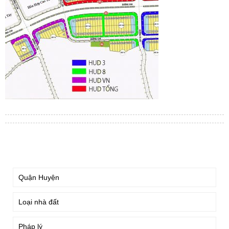
TÌM KIẾM