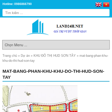
Hotline: 0986866790
Trang chủ
»
Dự án
»
KHU ĐÔ THỊ HUD SƠN TÂY
»
mat-bang-phan-khu-
khu-do-thi-hud-son-tay
MAT-BANG-PHAN-KHU-KHU-DO-THI-HUD-SON-
TAY