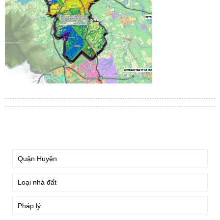
TÌM KIẾM