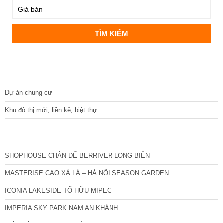
DỰ ÁN
Dự án chung cư
Khu đô thị mới, liền kề, biệt thự
CÁC DỰ ÁN MỚI NHẤT
SHOPHOUSE CHÂN ĐẾ BERRIVER LONG BIÊN
MASTERISE CAO XÀ LÁ – HÀ NỘI SEASON GARDEN
ICONIA LAKESIDE TỐ HỮU MIPEC
IMPERIA SKY PARK NAM AN KHÁNH