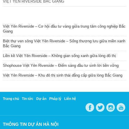
VIỆT YÊN RIVERSIDE BẮC GIANG
TIN NỔI BẬT
Việt Yên Riverside – Cơ hội đầu tư vàng giữa trung tâm công nghiệp Bắc
Giang
Biệt thự ven sông Việt Yên Riverside – Sống thượng lưu giữa miền xanh
Bắc Giang
Liền kề Việt Yên Riverside – Không gian sống xanh giữa lòng đô thị
Shophouse Việt Yên Riverside – Điểm sáng đầu tư sinh lời bền vững
Việt Yên Riverside – Khu đô thị sinh thái đẳng cấp giữa lòng Bắc Giang
Trang chủ
Tin tức
Dự án
Pháp lý
Liên hệ
THÔNG TIN DỰ ÁN HÀ NỘI