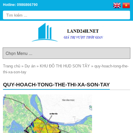
Hotline: 0986866790
Trang chủ
»
Dự án
»
KHU ĐÔ THỊ HUD SƠN TÂY
»
quy-hoach-tong-the-
thi-xa-son-tay
QUY-HOACH-TONG-THE-THI-XA-SON-TAY