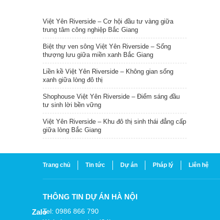
TIN NỔI BẬT
Việt Yên Riverside – Cơ hội đầu tư vàng giữa
trung tâm công nghiệp Bắc Giang
Biệt thự ven sông Việt Yên Riverside – Sống
thượng lưu giữa miền xanh Bắc Giang
Liền kề Việt Yên Riverside – Không gian sống
xanh giữa lòng đô thị
Shophouse Việt Yên Riverside – Điểm sáng đầu
tư sinh lời bền vững
Việt Yên Riverside – Khu đô thị sinh thái đẳng cấp
giữa lòng Bắc Giang
Trang chủ
Tin tức
Dự án
Pháp lý
Liên hệ
THÔNG TIN DỰ ÁN HÀ NỘI
Tel: 0986 866 790
Zalo