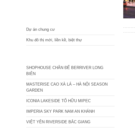
DỰ ÁN
Dự án chung cư
Khu đô thị mới, liền kề, biệt thự
CÁC DỰ ÁN MỚI NHẤT
SHOPHOUSE CHÂN ĐẾ BERRIVER LONG
BIÊN
MASTERISE CAO XÀ LÁ – HÀ NỘI SEASON
GARDEN
ICONIA LAKESIDE TỐ HỮU MIPEC
IMPERIA SKY PARK NAM AN KHÁNH
VIỆT YÊN RIVERSIDE BẮC GIANG