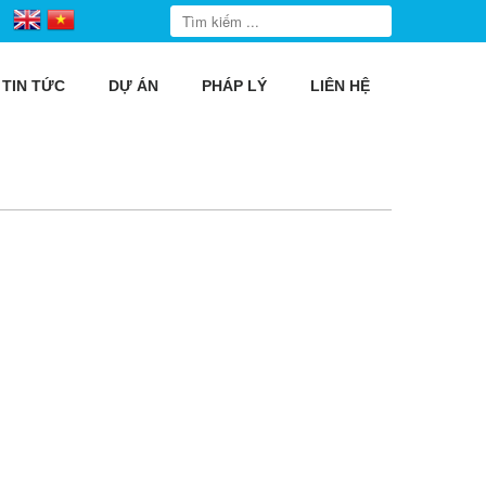
TIN TỨC
DỰ ÁN
PHÁP LÝ
LIÊN HỆ