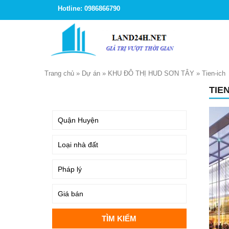
Hotline: 0986866790
Trang chủ
»
Dự án
»
KHU ĐÔ THỊ HUD SƠN TÂY
»
Tien-ich
TIEN
TÌM KIẾM