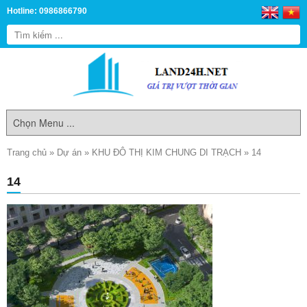
Hotline: 0986866790
Trang chủ
»
Dự án
»
KHU ĐÔ THỊ KIM CHUNG DI TRẠCH
»
14
14