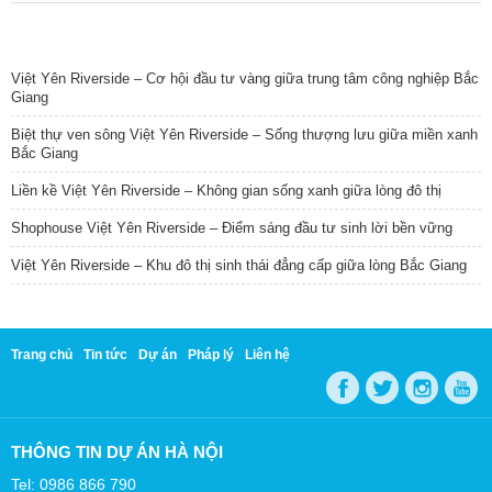
TIN NỔI BẬT
Việt Yên Riverside – Cơ hội đầu tư vàng giữa trung tâm công nghiệp Bắc
Giang
Biệt thự ven sông Việt Yên Riverside – Sống thượng lưu giữa miền xanh
Bắc Giang
Liền kề Việt Yên Riverside – Không gian sống xanh giữa lòng đô thị
Shophouse Việt Yên Riverside – Điểm sáng đầu tư sinh lời bền vững
Việt Yên Riverside – Khu đô thị sinh thái đẳng cấp giữa lòng Bắc Giang
Trang chủ
Tin tức
Dự án
Pháp lý
Liên hệ
THÔNG TIN DỰ ÁN HÀ NỘI
Tel: 0986 866 790