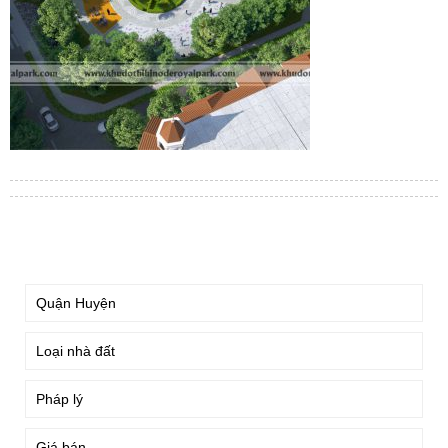
TÌM KIẾM