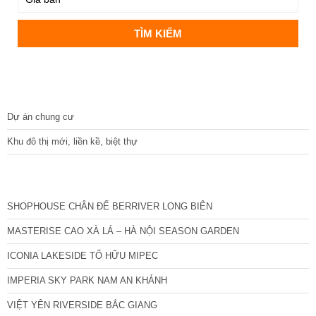
DỰ ÁN
Dự án chung cư
Khu đô thị mới, liền kề, biệt thự
CÁC DỰ ÁN MỚI NHẤT
SHOPHOUSE CHÂN ĐẾ BERRIVER LONG BIÊN
MASTERISE CAO XÀ LÁ – HÀ NỘI SEASON GARDEN
ICONIA LAKESIDE TỐ HỮU MIPEC
IMPERIA SKY PARK NAM AN KHÁNH
VIỆT YÊN RIVERSIDE BẮC GIANG