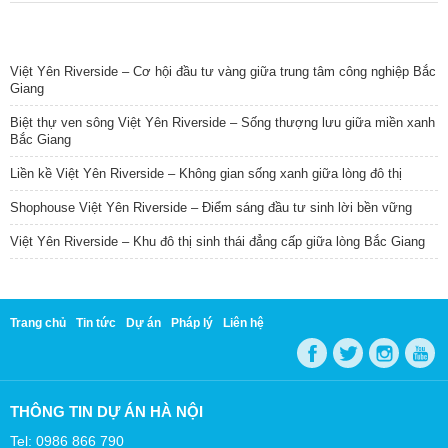
TIN NỔI BẬT
Việt Yên Riverside – Cơ hội đầu tư vàng giữa trung tâm công nghiệp Bắc
Giang
Biệt thự ven sông Việt Yên Riverside – Sống thượng lưu giữa miền xanh
Bắc Giang
Liền kề Việt Yên Riverside – Không gian sống xanh giữa lòng đô thị
Shophouse Việt Yên Riverside – Điểm sáng đầu tư sinh lời bền vững
Việt Yên Riverside – Khu đô thị sinh thái đẳng cấp giữa lòng Bắc Giang
Trang chủ
Tin tức
Dự án
Pháp lý
Liên hệ
THÔNG TIN DỰ ÁN HÀ NỘI
Tel: 0986 866 790