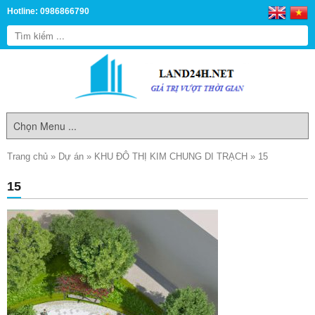
Hotline: 0986866790
Trang chủ
»
Dự án
»
KHU ĐÔ THỊ KIM CHUNG DI TRẠCH
»
15
15