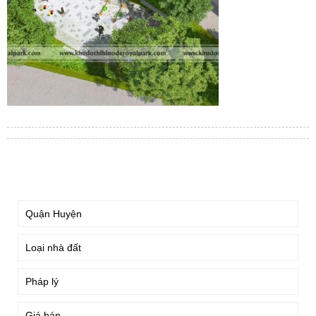
TÌM KIẾM