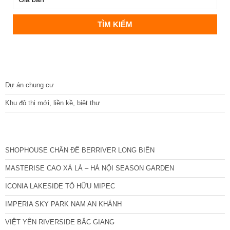
DỰ ÁN
Dự án chung cư
Khu đô thị mới, liền kề, biệt thự
CÁC DỰ ÁN MỚI NHẤT
SHOPHOUSE CHÂN ĐẾ BERRIVER LONG BIÊN
MASTERISE CAO XÀ LÁ – HÀ NỘI SEASON GARDEN
ICONIA LAKESIDE TỐ HỮU MIPEC
IMPERIA SKY PARK NAM AN KHÁNH
VIỆT YÊN RIVERSIDE BẮC GIANG