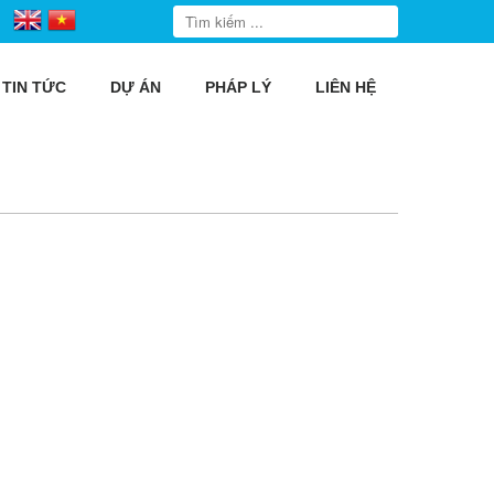
TIN TỨC
DỰ ÁN
PHÁP LÝ
LIÊN HỆ