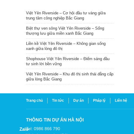
TIN NỔI BẬT
Việt Yên Riverside – Cơ hội đầu tư vàng giữa
trung tâm công nghiệp Bắc Giang
Biệt thự ven sông Việt Yên Riverside – Sống
thượng lưu giữa miền xanh Bắc Giang
Liền kề Việt Yên Riverside – Không gian sống
xanh giữa lòng đô thị
Shophouse Việt Yên Riverside – Điểm sáng đầu
tư sinh lời bền vững
Việt Yên Riverside – Khu đô thị sinh thái đẳng cấp
giữa lòng Bắc Giang
Trang chủ
Tin tức
Dự án
Pháp lý
Liên hệ
THÔNG TIN DỰ ÁN HÀ NỘI
Tel: 0986 866 790
Zalo