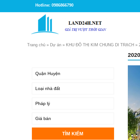
Hotline: 0986866790
Trang chủ
»
Dự án
»
KHU ĐÔ THỊ KIM CHUNG DI TRẠCH
»
202
TÌM KIẾM