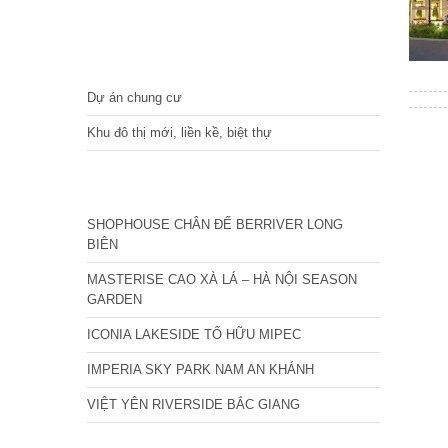
DỰ ÁN
Dự án chung cư
Khu đô thị mới, liền kề, biệt thự
CÁC DỰ ÁN MỚI NHẤT
SHOPHOUSE CHÂN ĐẾ BERRIVER LONG
BIÊN
MASTERISE CAO XÀ LÁ – HÀ NỘI SEASON
GARDEN
ICONIA LAKESIDE TỐ HỮU MIPEC
IMPERIA SKY PARK NAM AN KHÁNH
VIỆT YÊN RIVERSIDE BẮC GIANG