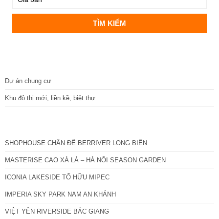
DỰ ÁN
Dự án chung cư
Khu đô thị mới, liền kề, biệt thự
CÁC DỰ ÁN MỚI NHẤT
SHOPHOUSE CHÂN ĐẾ BERRIVER LONG BIÊN
MASTERISE CAO XÀ LÁ – HÀ NỘI SEASON GARDEN
ICONIA LAKESIDE TỐ HỮU MIPEC
IMPERIA SKY PARK NAM AN KHÁNH
VIỆT YÊN RIVERSIDE BẮC GIANG