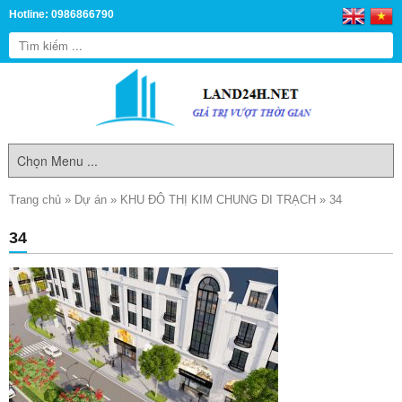
Hotline: 0986866790
Trang chủ
»
Dự án
»
KHU ĐÔ THỊ KIM CHUNG DI TRẠCH
»
34
34