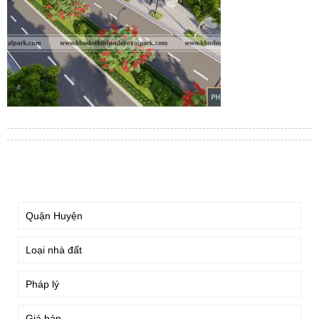
TÌM KIẾM