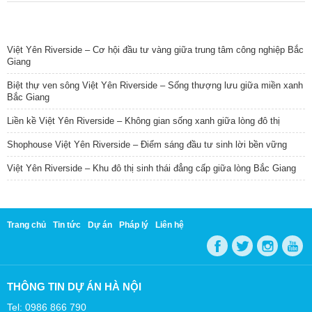
TIN NỔI BẬT
Việt Yên Riverside – Cơ hội đầu tư vàng giữa trung tâm công nghiệp Bắc
Giang
Biệt thự ven sông Việt Yên Riverside – Sống thượng lưu giữa miền xanh
Bắc Giang
Liền kề Việt Yên Riverside – Không gian sống xanh giữa lòng đô thị
Shophouse Việt Yên Riverside – Điểm sáng đầu tư sinh lời bền vững
Việt Yên Riverside – Khu đô thị sinh thái đẳng cấp giữa lòng Bắc Giang
Trang chủ
Tin tức
Dự án
Pháp lý
Liên hệ
THÔNG TIN DỰ ÁN HÀ NỘI
Tel: 0986 866 790