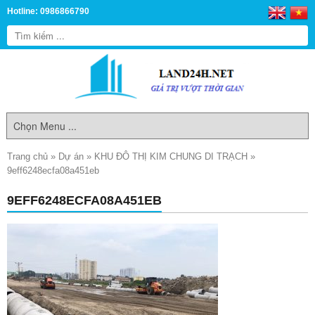
Hotline: 0986866790
Trang chủ
»
Dự án
»
KHU ĐÔ THỊ KIM CHUNG DI TRẠCH
»
9eff6248ecfa08a451eb
9EFF6248ECFA08A451EB