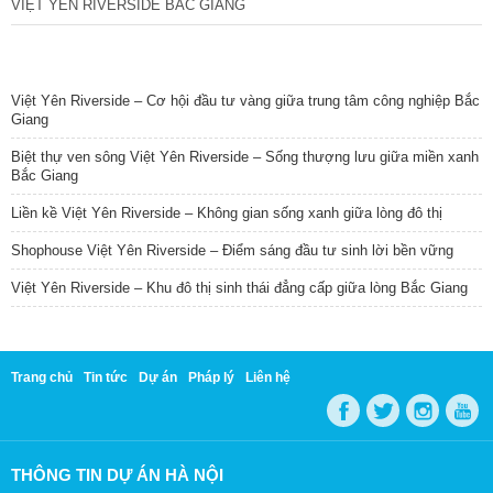
VIỆT YÊN RIVERSIDE BẮC GIANG
TIN NỔI BẬT
Việt Yên Riverside – Cơ hội đầu tư vàng giữa trung tâm công nghiệp Bắc
Giang
Biệt thự ven sông Việt Yên Riverside – Sống thượng lưu giữa miền xanh
Bắc Giang
Liền kề Việt Yên Riverside – Không gian sống xanh giữa lòng đô thị
Shophouse Việt Yên Riverside – Điểm sáng đầu tư sinh lời bền vững
Việt Yên Riverside – Khu đô thị sinh thái đẳng cấp giữa lòng Bắc Giang
Trang chủ
Tin tức
Dự án
Pháp lý
Liên hệ
THÔNG TIN DỰ ÁN HÀ NỘI