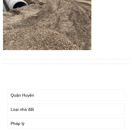
TÌM KIẾM