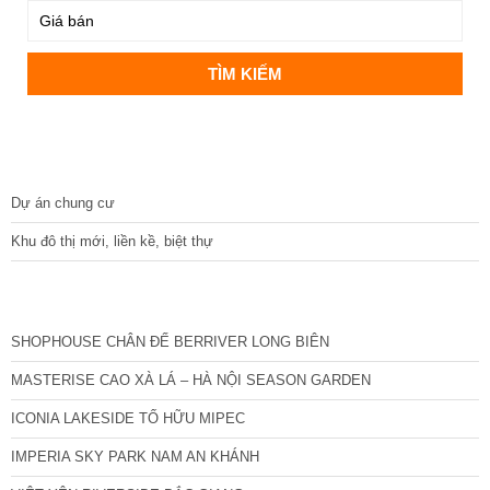
DỰ ÁN
Dự án chung cư
Khu đô thị mới, liền kề, biệt thự
CÁC DỰ ÁN MỚI NHẤT
SHOPHOUSE CHÂN ĐẾ BERRIVER LONG BIÊN
MASTERISE CAO XÀ LÁ – HÀ NỘI SEASON GARDEN
ICONIA LAKESIDE TỐ HỮU MIPEC
IMPERIA SKY PARK NAM AN KHÁNH