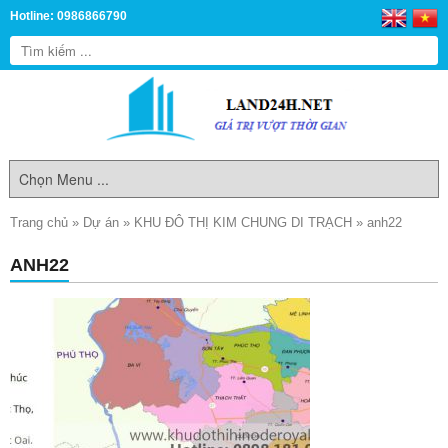
Hotline: 0986866790
Trang chủ
»
Dự án
»
KHU ĐÔ THỊ KIM CHUNG DI TRẠCH
»
anh22
ANH22