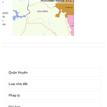
TÌM KIẾM