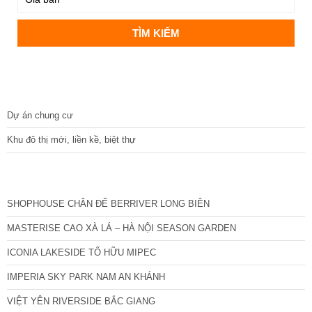
DỰ ÁN
Dự án chung cư
Khu đô thị mới, liền kề, biệt thự
CÁC DỰ ÁN MỚI NHẤT
SHOPHOUSE CHÂN ĐẾ BERRIVER LONG BIÊN
MASTERISE CAO XÀ LÁ – HÀ NỘI SEASON GARDEN
ICONIA LAKESIDE TỐ HỮU MIPEC
IMPERIA SKY PARK NAM AN KHÁNH
VIỆT YÊN RIVERSIDE BẮC GIANG