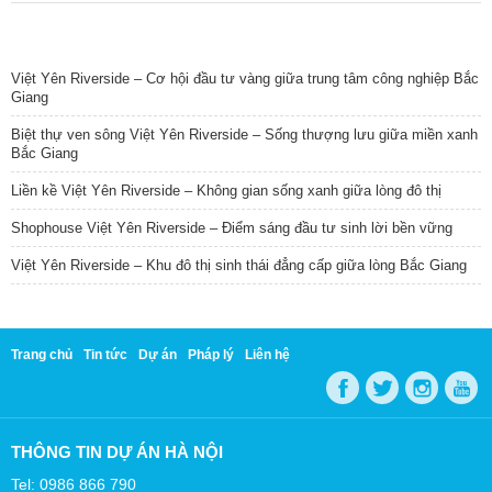
TIN NỔI BẬT
Việt Yên Riverside – Cơ hội đầu tư vàng giữa trung tâm công nghiệp Bắc
Giang
Biệt thự ven sông Việt Yên Riverside – Sống thượng lưu giữa miền xanh
Bắc Giang
Liền kề Việt Yên Riverside – Không gian sống xanh giữa lòng đô thị
Shophouse Việt Yên Riverside – Điểm sáng đầu tư sinh lời bền vững
Việt Yên Riverside – Khu đô thị sinh thái đẳng cấp giữa lòng Bắc Giang
Trang chủ
Tin tức
Dự án
Pháp lý
Liên hệ
THÔNG TIN DỰ ÁN HÀ NỘI
Tel: 0986 866 790