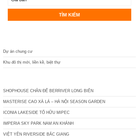
DỰ ÁN
Dự án chung cư
Khu đô thị mới, liền kề, biệt thự
CÁC DỰ ÁN MỚI NHẤT
SHOPHOUSE CHÂN ĐẾ BERRIVER LONG BIÊN
MASTERISE CAO XÀ LÁ – HÀ NỘI SEASON GARDEN
ICONIA LAKESIDE TỐ HỮU MIPEC
IMPERIA SKY PARK NAM AN KHÁNH
VIỆT YÊN RIVERSIDE BẮC GIANG