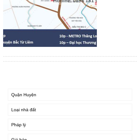
TÌM KIẾM