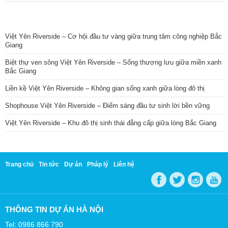
TIN NỔI BẬT
Việt Yên Riverside – Cơ hội đầu tư vàng giữa trung tâm công nghiệp Bắc
Giang
Biệt thự ven sông Việt Yên Riverside – Sống thượng lưu giữa miền xanh
Bắc Giang
Liền kề Việt Yên Riverside – Không gian sống xanh giữa lòng đô thị
Shophouse Việt Yên Riverside – Điểm sáng đầu tư sinh lời bền vững
Việt Yên Riverside – Khu đô thị sinh thái đẳng cấp giữa lòng Bắc Giang
Trang chủ
Tin tức
Dự án
Pháp lý
Liên hệ
THÔNG TIN DỰ ÁN HÀ NỘI
Tel: 0986 866 790