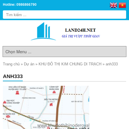
Hotline: 0986866790
Trang chủ
»
Dự án
»
KHU ĐÔ THỊ KIM CHUNG DI TRẠCH
»
anh333
ANH333