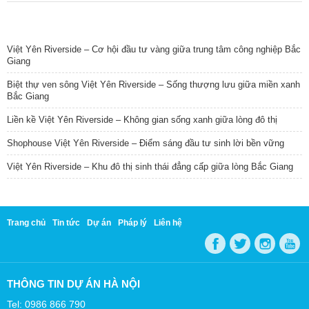
TIN NỔI BẬT
Việt Yên Riverside – Cơ hội đầu tư vàng giữa trung tâm công nghiệp Bắc
Giang
Biệt thự ven sông Việt Yên Riverside – Sống thượng lưu giữa miền xanh
Bắc Giang
Liền kề Việt Yên Riverside – Không gian sống xanh giữa lòng đô thị
Shophouse Việt Yên Riverside – Điểm sáng đầu tư sinh lời bền vững
Việt Yên Riverside – Khu đô thị sinh thái đẳng cấp giữa lòng Bắc Giang
Trang chủ
Tin tức
Dự án
Pháp lý
Liên hệ
THÔNG TIN DỰ ÁN HÀ NỘI
Tel: 0986 866 790