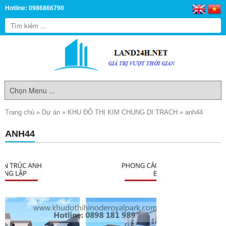
Hotline: 0986866790
Trang chủ
»
Dự án
»
KHU ĐÔ THỊ KIM CHUNG DI TRẠCH
»
anh44
ANH44