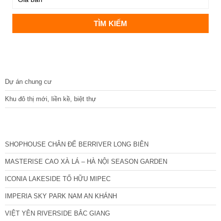
DỰ ÁN
Dự án chung cư
Khu đô thị mới, liền kề, biệt thự
CÁC DỰ ÁN MỚI NHẤT
SHOPHOUSE CHÂN ĐẾ BERRIVER LONG BIÊN
MASTERISE CAO XÀ LÁ – HÀ NỘI SEASON GARDEN
ICONIA LAKESIDE TỐ HỮU MIPEC
IMPERIA SKY PARK NAM AN KHÁNH
VIỆT YÊN RIVERSIDE BẮC GIANG