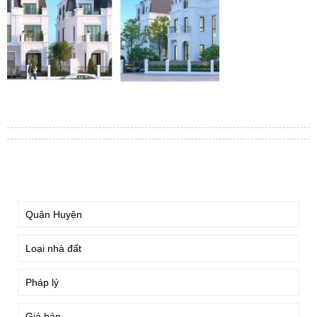
TÌM KIẾM