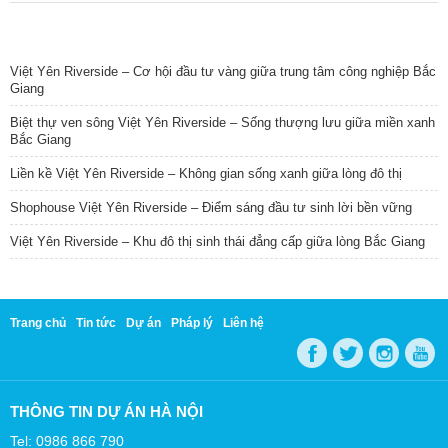
TIN NỔI BẬT
Việt Yên Riverside – Cơ hội đầu tư vàng giữa trung tâm công nghiệp Bắc
Giang
Biệt thự ven sông Việt Yên Riverside – Sống thượng lưu giữa miền xanh
Bắc Giang
Liền kề Việt Yên Riverside – Không gian sống xanh giữa lòng đô thị
Shophouse Việt Yên Riverside – Điểm sáng đầu tư sinh lời bền vững
Việt Yên Riverside – Khu đô thị sinh thái đẳng cấp giữa lòng Bắc Giang
Trang chủ
Tin tức
Dự án
Pháp lý
Liên hệ
THÔNG TIN DỰ ÁN HÀ NỘI
Tel: 0986 866 790