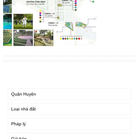
TÌM KIẾM