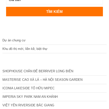
DỰ ÁN
Dự án chung cư
Khu đô thị mới, liền kề, biệt thự
CÁC DỰ ÁN MỚI NHẤT
SHOPHOUSE CHÂN ĐẾ BERRIVER LONG BIÊN
MASTERISE CAO XÀ LÁ – HÀ NỘI SEASON GARDEN
ICONIA LAKESIDE TỐ HỮU MIPEC
IMPERIA SKY PARK NAM AN KHÁNH
VIỆT YÊN RIVERSIDE BẮC GIANG