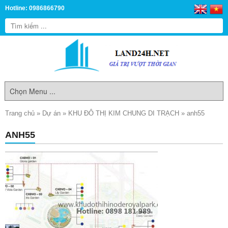
Hotline: 0986866790
Trang chủ
»
Dự án
»
KHU ĐÔ THỊ KIM CHUNG DI TRẠCH
»
anh55
ANH55