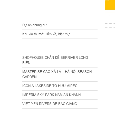
DỰ ÁN
Dự án chung cư
Khu đô thị mới, liền kề, biệt thự
CÁC DỰ ÁN MỚI NHẤT
SHOPHOUSE CHÂN ĐẾ BERRIVER LONG
BIÊN
MASTERISE CAO XÀ LÁ – HÀ NỘI SEASON
GARDEN
ICONIA LAKESIDE TỐ HỮU MIPEC
IMPERIA SKY PARK NAM AN KHÁNH
VIỆT YÊN RIVERSIDE BẮC GIANG