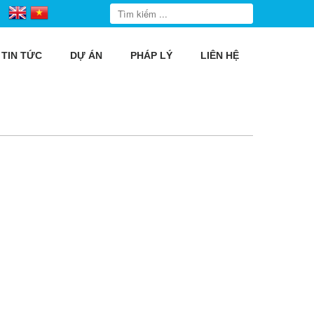
TIN TỨC
DỰ ÁN
PHÁP LÝ
LIÊN HỆ