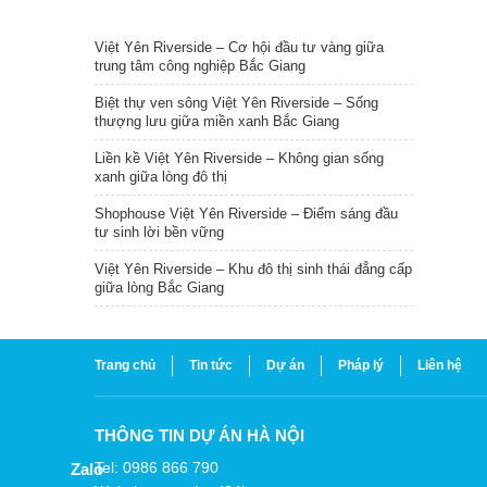
TIN NỔI BẬT
Việt Yên Riverside – Cơ hội đầu tư vàng giữa
trung tâm công nghiệp Bắc Giang
Biệt thự ven sông Việt Yên Riverside – Sống
thượng lưu giữa miền xanh Bắc Giang
Liền kề Việt Yên Riverside – Không gian sống
xanh giữa lòng đô thị
Shophouse Việt Yên Riverside – Điểm sáng đầu
tư sinh lời bền vững
Việt Yên Riverside – Khu đô thị sinh thái đẳng cấp
giữa lòng Bắc Giang
Trang chủ
Tin tức
Dự án
Pháp lý
Liên hệ
THÔNG TIN DỰ ÁN HÀ NỘI
Tel: 0986 866 790
Zalo