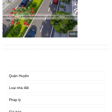
TÌM KIẾM