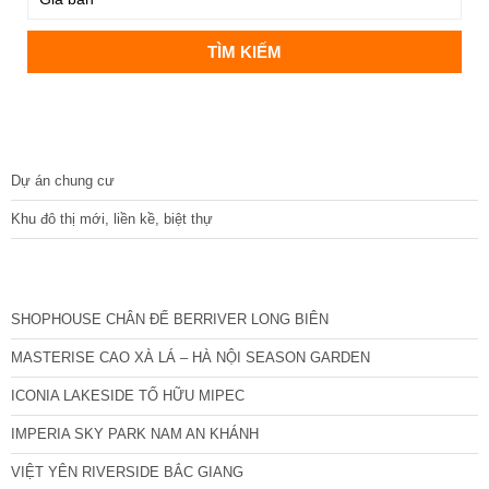
DỰ ÁN
Dự án chung cư
Khu đô thị mới, liền kề, biệt thự
CÁC DỰ ÁN MỚI NHẤT
SHOPHOUSE CHÂN ĐẾ BERRIVER LONG BIÊN
MASTERISE CAO XÀ LÁ – HÀ NỘI SEASON GARDEN
ICONIA LAKESIDE TỐ HỮU MIPEC
IMPERIA SKY PARK NAM AN KHÁNH
VIỆT YÊN RIVERSIDE BẮC GIANG