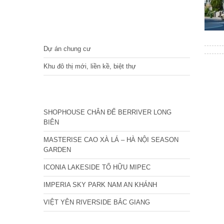
DỰ ÁN
Dự án chung cư
Khu đô thị mới, liền kề, biệt thự
CÁC DỰ ÁN MỚI NHẤT
SHOPHOUSE CHÂN ĐẾ BERRIVER LONG
BIÊN
MASTERISE CAO XÀ LÁ – HÀ NỘI SEASON
GARDEN
ICONIA LAKESIDE TỐ HỮU MIPEC
IMPERIA SKY PARK NAM AN KHÁNH
VIỆT YÊN RIVERSIDE BẮC GIANG