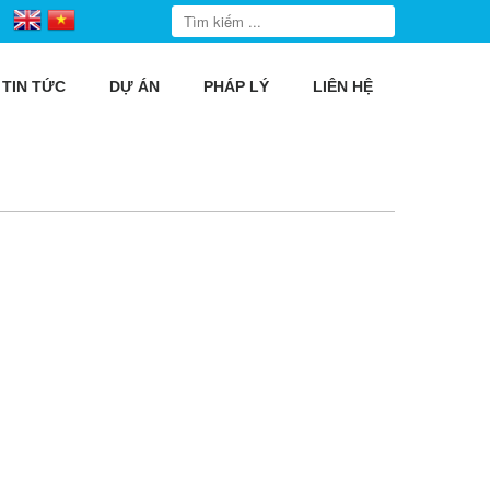
TIN TỨC
DỰ ÁN
PHÁP LÝ
LIÊN HỆ