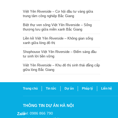
TIN NỔI BẬT
Việt Yên Riverside – Cơ hội đầu tư vàng giữa
trung tâm công nghiệp Bắc Giang
Biệt thự ven sông Việt Yên Riverside – Sống
thượng lưu giữa miền xanh Bắc Giang
Liền kề Việt Yên Riverside – Không gian sống
xanh giữa lòng đô thị
Shophouse Việt Yên Riverside – Điểm sáng đầu
tư sinh lời bền vững
Việt Yên Riverside – Khu đô thị sinh thái đẳng cấp
giữa lòng Bắc Giang
Trang chủ
Tin tức
Dự án
Pháp lý
Liên hệ
THÔNG TIN DỰ ÁN HÀ NỘI
Tel: 0986 866 790
Zalo