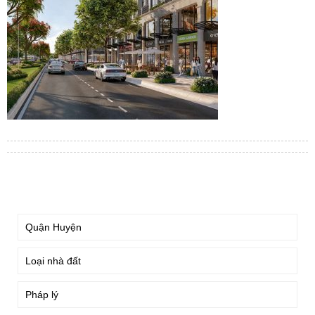
TÌM KIẾM