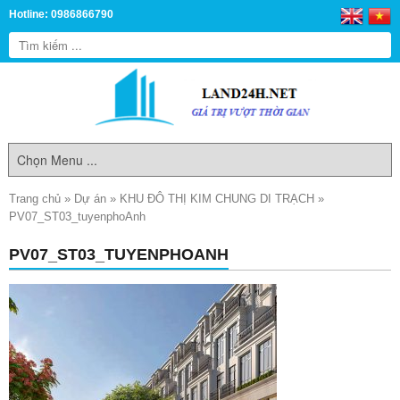
Hotline: 0986866790
Trang chủ
»
Dự án
»
KHU ĐÔ THỊ KIM CHUNG DI TRẠCH
»
PV07_ST03_tuyenphoAnh
PV07_ST03_TUYENPHOANH