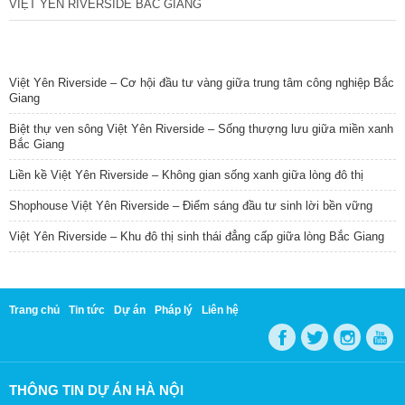
VIỆT YÊN RIVERSIDE BẮC GIANG
TIN NỔI BẬT
Việt Yên Riverside – Cơ hội đầu tư vàng giữa trung tâm công nghiệp Bắc
Giang
Biệt thự ven sông Việt Yên Riverside – Sống thượng lưu giữa miền xanh
Bắc Giang
Liền kề Việt Yên Riverside – Không gian sống xanh giữa lòng đô thị
Shophouse Việt Yên Riverside – Điểm sáng đầu tư sinh lời bền vững
Việt Yên Riverside – Khu đô thị sinh thái đẳng cấp giữa lòng Bắc Giang
Trang chủ
Tin tức
Dự án
Pháp lý
Liên hệ
THÔNG TIN DỰ ÁN HÀ NỘI