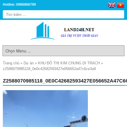
Hotline: 0986866790
Trang chủ
»
Dự án
»
KHU ĐÔ THỊ KIM CHUNG DI TRẠCH
»
z2588070985118_0e0c42682593427e056652a47c6ce3a9
Z2588070985118_0E0C42682593427E056652A47C