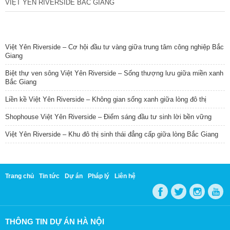
VIỆT YÊN RIVERSIDE BẮC GIANG
TIN NỔI BẬT
Việt Yên Riverside – Cơ hội đầu tư vàng giữa trung tâm công nghiệp Bắc
Giang
Biệt thự ven sông Việt Yên Riverside – Sống thượng lưu giữa miền xanh
Bắc Giang
Liền kề Việt Yên Riverside – Không gian sống xanh giữa lòng đô thị
Shophouse Việt Yên Riverside – Điểm sáng đầu tư sinh lời bền vững
Việt Yên Riverside – Khu đô thị sinh thái đẳng cấp giữa lòng Bắc Giang
Trang chủ
Tin tức
Dự án
Pháp lý
Liên hệ
THÔNG TIN DỰ ÁN HÀ NỘI