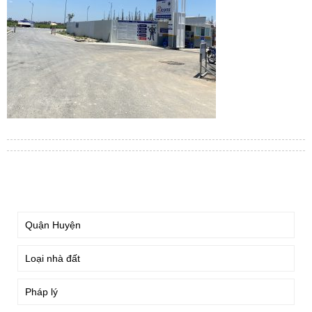
TÌM KIẾM