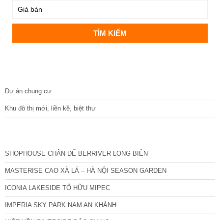
DỰ ÁN
Dự án chung cư
Khu đô thị mới, liền kề, biệt thự
CÁC DỰ ÁN MỚI NHẤT
SHOPHOUSE CHÂN ĐẾ BERRIVER LONG BIÊN
MASTERISE CAO XÀ LÁ – HÀ NỘI SEASON GARDEN
ICONIA LAKESIDE TỐ HỮU MIPEC
IMPERIA SKY PARK NAM AN KHÁNH