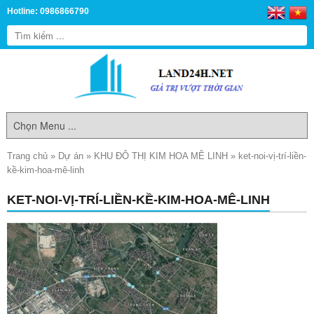
Hotline: 0986866790
Trang chủ
»
Dự án
»
KHU ĐÔ THỊ KIM HOA MÊ LINH
»
ket-noi-vị-trí-liền-
kề-kim-hoa-mê-linh
KET-NOI-VỊ-TRÍ-LIỀN-KỀ-KIM-HOA-MÊ-LINH