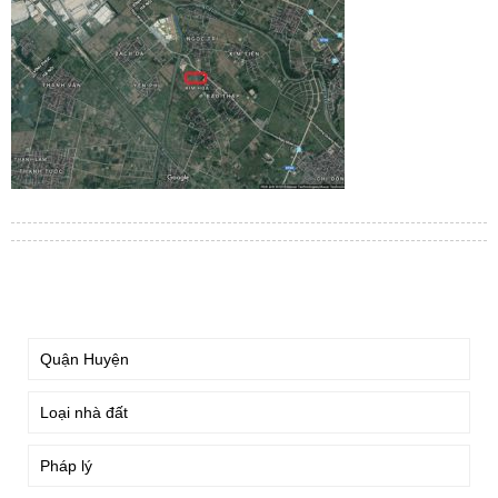
TÌM KIẾM