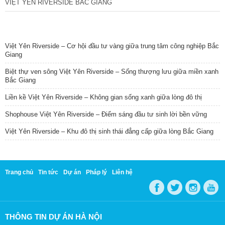
VIỆT YÊN RIVERSIDE BẮC GIANG
TIN NỔI BẬT
Việt Yên Riverside – Cơ hội đầu tư vàng giữa trung tâm công nghiệp Bắc
Giang
Biệt thự ven sông Việt Yên Riverside – Sống thượng lưu giữa miền xanh
Bắc Giang
Liền kề Việt Yên Riverside – Không gian sống xanh giữa lòng đô thị
Shophouse Việt Yên Riverside – Điểm sáng đầu tư sinh lời bền vững
Việt Yên Riverside – Khu đô thị sinh thái đẳng cấp giữa lòng Bắc Giang
Trang chủ
Tin tức
Dự án
Pháp lý
Liên hệ
THÔNG TIN DỰ ÁN HÀ NỘI