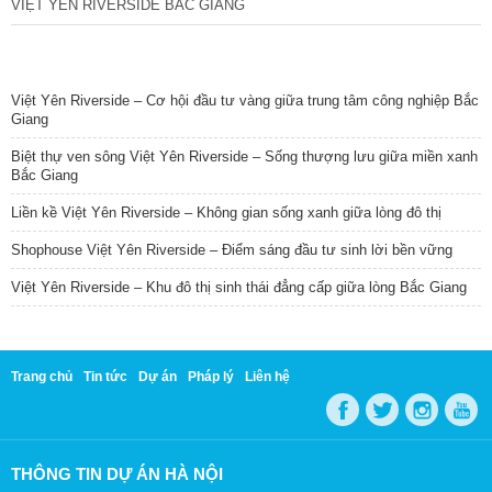
VIỆT YÊN RIVERSIDE BẮC GIANG
TIN NỔI BẬT
Việt Yên Riverside – Cơ hội đầu tư vàng giữa trung tâm công nghiệp Bắc
Giang
Biệt thự ven sông Việt Yên Riverside – Sống thượng lưu giữa miền xanh
Bắc Giang
Liền kề Việt Yên Riverside – Không gian sống xanh giữa lòng đô thị
Shophouse Việt Yên Riverside – Điểm sáng đầu tư sinh lời bền vững
Việt Yên Riverside – Khu đô thị sinh thái đẳng cấp giữa lòng Bắc Giang
Trang chủ
Tin tức
Dự án
Pháp lý
Liên hệ
THÔNG TIN DỰ ÁN HÀ NỘI