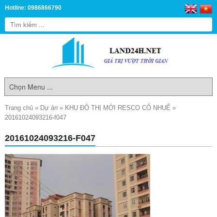
Hotline: 0986866790
Trang chủ
»
Dự án
»
KHU ĐÔ THỊ MỚI RESCO CỔ NHUẾ
»
20161024093216-f047
20161024093216-F047