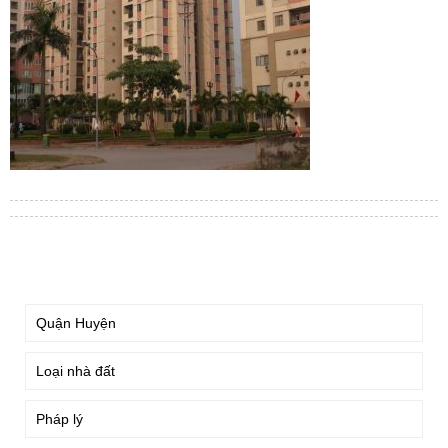
TÌM KIẾM