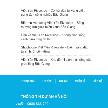
TIN NỔI BẬT
Việt Yên Riverside – Cơ hội đầu tư vàng giữa
trung tâm công nghiệp Bắc Giang
Biệt thự ven sông Việt Yên Riverside – Sống
thượng lưu giữa miền xanh Bắc Giang
Liền kề Việt Yên Riverside – Không gian sống
xanh giữa lòng đô thị
Shophouse Việt Yên Riverside – Điểm sáng đầu
tư sinh lời bền vững
Việt Yên Riverside – Khu đô thị sinh thái đẳng cấp
giữa lòng Bắc Giang
Trang chủ
Tin tức
Dự án
Pháp lý
Liên hệ
THÔNG TIN DỰ ÁN HÀ NỘI
Tel: 0986 866 790
Zalo