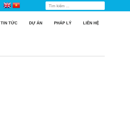
TIN TỨC
DỰ ÁN
PHÁP LÝ
LIÊN HỆ