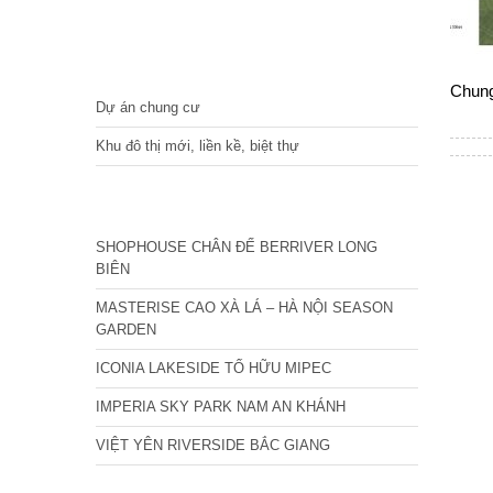
DỰ ÁN
Chung
Dự án chung cư
Khu đô thị mới, liền kề, biệt thự
CÁC DỰ ÁN MỚI NHẤT
SHOPHOUSE CHÂN ĐẾ BERRIVER LONG
BIÊN
MASTERISE CAO XÀ LÁ – HÀ NỘI SEASON
GARDEN
ICONIA LAKESIDE TỐ HỮU MIPEC
IMPERIA SKY PARK NAM AN KHÁNH
VIỆT YÊN RIVERSIDE BẮC GIANG