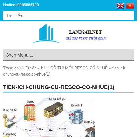
Hotline: 0986866790
Trang chủ
»
Dự án
»
KHU ĐÔ THỊ MỚI RESCO CỔ NHUẾ
»
tien-ich-
chung-cu-resco-co-nhue(1)
TIEN-ICH-CHUNG-CU-RESCO-CO-NHUE(1)