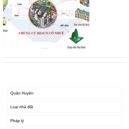
TÌM KIẾM