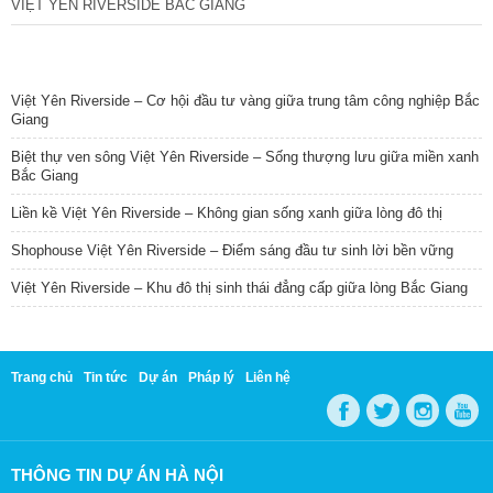
VIỆT YÊN RIVERSIDE BẮC GIANG
TIN NỔI BẬT
Việt Yên Riverside – Cơ hội đầu tư vàng giữa trung tâm công nghiệp Bắc
Giang
Biệt thự ven sông Việt Yên Riverside – Sống thượng lưu giữa miền xanh
Bắc Giang
Liền kề Việt Yên Riverside – Không gian sống xanh giữa lòng đô thị
Shophouse Việt Yên Riverside – Điểm sáng đầu tư sinh lời bền vững
Việt Yên Riverside – Khu đô thị sinh thái đẳng cấp giữa lòng Bắc Giang
Trang chủ
Tin tức
Dự án
Pháp lý
Liên hệ
THÔNG TIN DỰ ÁN HÀ NỘI