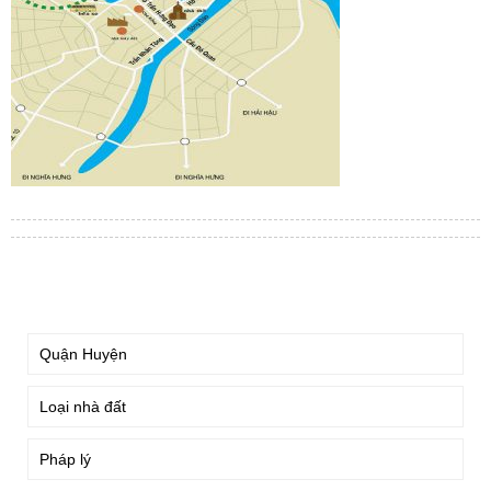
TÌM KIẾM