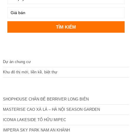
DỰ ÁN
Dự án chung cư
Khu đô thị mới, liền kề, biệt thự
CÁC DỰ ÁN MỚI NHẤT
SHOPHOUSE CHÂN ĐẾ BERRIVER LONG BIÊN
MASTERISE CAO XÀ LÁ – HÀ NỘI SEASON GARDEN
ICONIA LAKESIDE TỐ HỮU MIPEC
IMPERIA SKY PARK NAM AN KHÁNH