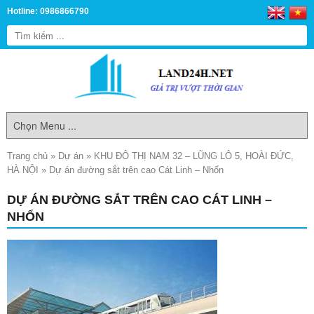
Hotline: 0986866790
Trang chủ
»
Dự án
»
KHU ĐÔ THỊ NAM 32 – LŨNG LÔ 5, HOÀI ĐỨC,
HÀ NỘI
»
Dự án đường sắt trên cao Cát Linh – Nhổn
DỰ ÁN ĐƯỜNG SẮT TRÊN CAO CÁT LINH –
NHỔN