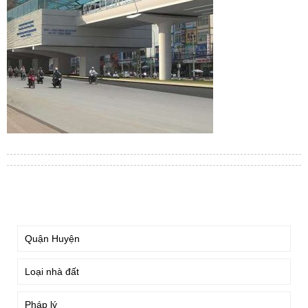
TÌM KIẾM