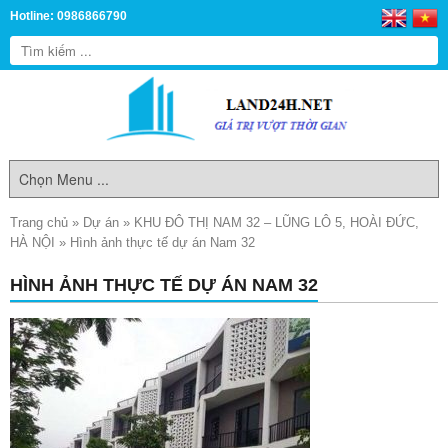
Hotline: 0986866790
Trang chủ
»
Dự án
»
KHU ĐÔ THỊ NAM 32 – LŨNG LÔ 5, HOÀI ĐỨC,
HÀ NỘI
»
Hình ảnh thực tế dự án Nam 32
HÌNH ẢNH THỰC TẾ DỰ ÁN NAM 32