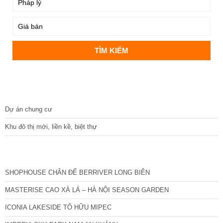
DỰ ÁN
Dự án chung cư
Khu đô thị mới, liền kề, biệt thự
CÁC DỰ ÁN MỚI NHẤT
SHOPHOUSE CHÂN ĐẾ BERRIVER LONG BIÊN
MASTERISE CAO XÀ LÁ – HÀ NỘI SEASON GARDEN
ICONIA LAKESIDE TỐ HỮU MIPEC