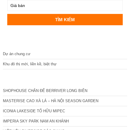
DỰ ÁN
Dự án chung cư
Khu đô thị mới, liền kề, biệt thự
CÁC DỰ ÁN MỚI NHẤT
SHOPHOUSE CHÂN ĐẾ BERRIVER LONG BIÊN
MASTERISE CAO XÀ LÁ – HÀ NỘI SEASON GARDEN
ICONIA LAKESIDE TỐ HỮU MIPEC
IMPERIA SKY PARK NAM AN KHÁNH