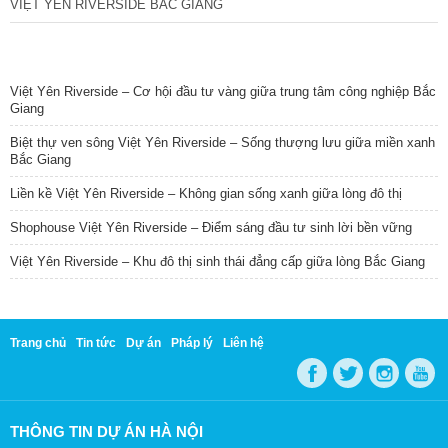
VIỆT YÊN RIVERSIDE BẮC GIANG
TIN NỔI BẬT
Việt Yên Riverside – Cơ hội đầu tư vàng giữa trung tâm công nghiệp Bắc
Giang
Biệt thự ven sông Việt Yên Riverside – Sống thượng lưu giữa miền xanh
Bắc Giang
Liền kề Việt Yên Riverside – Không gian sống xanh giữa lòng đô thị
Shophouse Việt Yên Riverside – Điểm sáng đầu tư sinh lời bền vững
Việt Yên Riverside – Khu đô thị sinh thái đẳng cấp giữa lòng Bắc Giang
Trang chủ
Tin tức
Dự án
Pháp lý
Liên hệ
THÔNG TIN DỰ ÁN HÀ NỘI