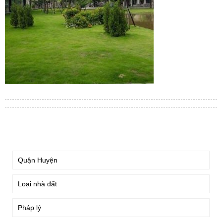
TÌM KIẾM