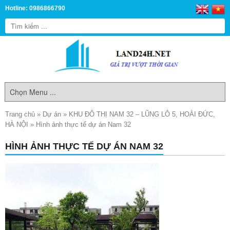
Hotline: 0986866790
Trang chủ
»
Dự án
»
KHU ĐÔ THỊ NAM 32 – LŨNG LÔ 5, HOÀI ĐỨC,
HÀ NỘI
»
Hình ảnh thực tế dự án Nam 32
HÌNH ẢNH THỰC TẾ DỰ ÁN NAM 32