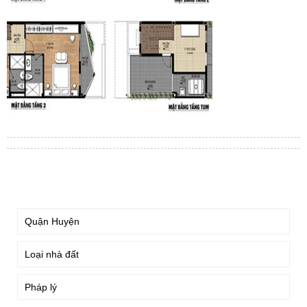
TÌM KIẾM