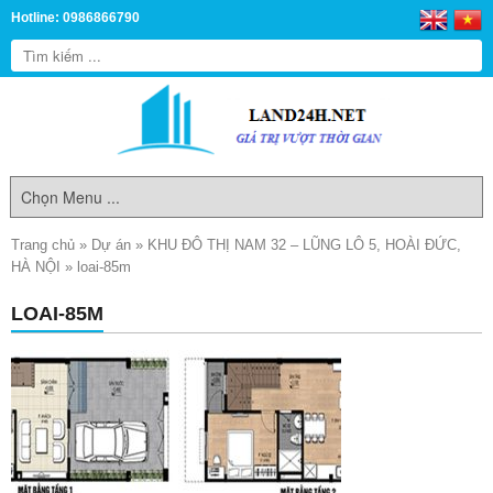
Hotline: 0986866790
Trang chủ
»
Dự án
»
KHU ĐÔ THỊ NAM 32 – LŨNG LÔ 5, HOÀI ĐỨC,
HÀ NỘI
»
loai-85m
LOAI-85M