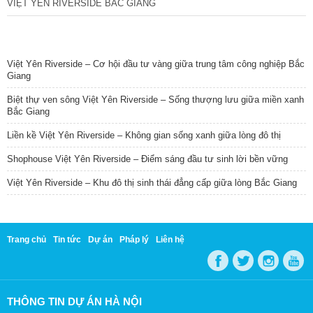
VIỆT YÊN RIVERSIDE BẮC GIANG
TIN NỔI BẬT
Việt Yên Riverside – Cơ hội đầu tư vàng giữa trung tâm công nghiệp Bắc
Giang
Biệt thự ven sông Việt Yên Riverside – Sống thượng lưu giữa miền xanh
Bắc Giang
Liền kề Việt Yên Riverside – Không gian sống xanh giữa lòng đô thị
Shophouse Việt Yên Riverside – Điểm sáng đầu tư sinh lời bền vững
Việt Yên Riverside – Khu đô thị sinh thái đẳng cấp giữa lòng Bắc Giang
Trang chủ
Tin tức
Dự án
Pháp lý
Liên hệ
THÔNG TIN DỰ ÁN HÀ NỘI