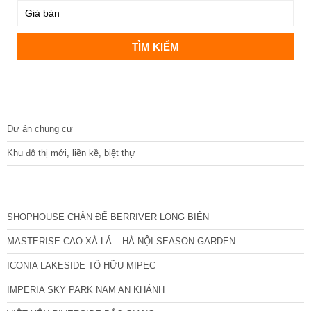
DỰ ÁN
Dự án chung cư
Khu đô thị mới, liền kề, biệt thự
CÁC DỰ ÁN MỚI NHẤT
SHOPHOUSE CHÂN ĐẾ BERRIVER LONG BIÊN
MASTERISE CAO XÀ LÁ – HÀ NỘI SEASON GARDEN
ICONIA LAKESIDE TỐ HỮU MIPEC
IMPERIA SKY PARK NAM AN KHÁNH