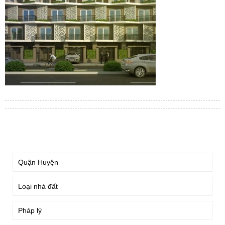
TÌM KIẾM