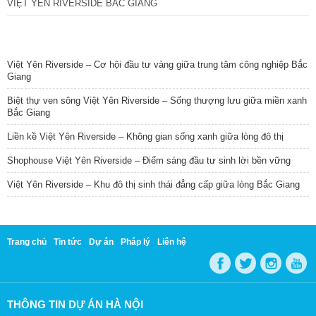
VIỆT YÊN RIVERSIDE BẮC GIANG
TIN NỔI BẬT
Việt Yên Riverside – Cơ hội đầu tư vàng giữa trung tâm công nghiệp Bắc
Giang
Biệt thự ven sông Việt Yên Riverside – Sống thượng lưu giữa miền xanh
Bắc Giang
Liền kề Việt Yên Riverside – Không gian sống xanh giữa lòng đô thị
Shophouse Việt Yên Riverside – Điểm sáng đầu tư sinh lời bền vững
Việt Yên Riverside – Khu đô thị sinh thái đẳng cấp giữa lòng Bắc Giang
Trang chủ
Tin tức
Dự án
Pháp lý
Liên hệ
THÔNG TIN DỰ ÁN HÀ NỘI