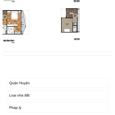
TÌM KIẾM