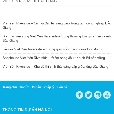
VIỆT YÊN RIVERSIDE BẮC GIANG
TIN NỔI BẬT
Việt Yên Riverside – Cơ hội đầu tư vàng giữa trung tâm công nghiệp Bắc
Giang
Biệt thự ven sông Việt Yên Riverside – Sống thượng lưu giữa miền xanh
Bắc Giang
Liền kề Việt Yên Riverside – Không gian sống xanh giữa lòng đô thị
Shophouse Việt Yên Riverside – Điểm sáng đầu tư sinh lời bền vững
Việt Yên Riverside – Khu đô thị sinh thái đẳng cấp giữa lòng Bắc Giang
Trang chủ
Tin tức
Dự án
Pháp lý
Liên hệ
THÔNG TIN DỰ ÁN HÀ NỘI