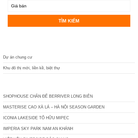
DỰ ÁN
Dự án chung cư
Khu đô thị mới, liền kề, biệt thự
CÁC DỰ ÁN MỚI NHẤT
SHOPHOUSE CHÂN ĐẾ BERRIVER LONG BIÊN
MASTERISE CAO XÀ LÁ – HÀ NỘI SEASON GARDEN
ICONIA LAKESIDE TỐ HỮU MIPEC
IMPERIA SKY PARK NAM AN KHÁNH