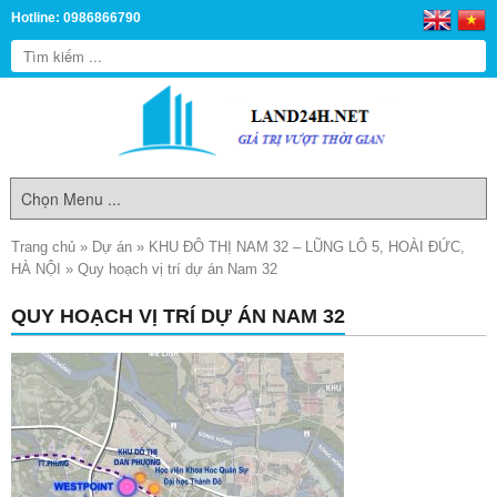
Hotline: 0986866790
Trang chủ
»
Dự án
»
KHU ĐÔ THỊ NAM 32 – LŨNG LÔ 5, HOÀI ĐỨC,
HÀ NỘI
»
Quy hoạch vị trí dự án Nam 32
QUY HOẠCH VỊ TRÍ DỰ ÁN NAM 32