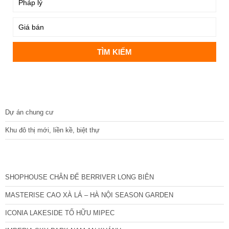
DỰ ÁN
Dự án chung cư
Khu đô thị mới, liền kề, biệt thự
CÁC DỰ ÁN MỚI NHẤT
SHOPHOUSE CHÂN ĐẾ BERRIVER LONG BIÊN
MASTERISE CAO XÀ LÁ – HÀ NỘI SEASON GARDEN
ICONIA LAKESIDE TỐ HỮU MIPEC