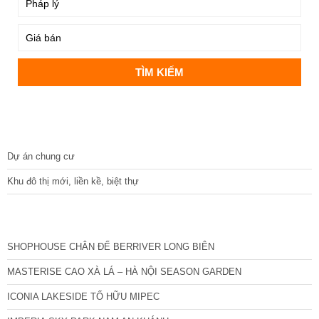
DỰ ÁN
Dự án chung cư
Khu đô thị mới, liền kề, biệt thự
CÁC DỰ ÁN MỚI NHẤT
SHOPHOUSE CHÂN ĐẾ BERRIVER LONG BIÊN
MASTERISE CAO XÀ LÁ – HÀ NỘI SEASON GARDEN
ICONIA LAKESIDE TỐ HỮU MIPEC